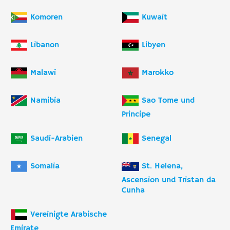
Komoren
Kuwait
Libanon
Libyen
Malawi
Marokko
Namibia
Sao Tome und
Principe
Saudi-Arabien
Senegal
Somalia
St. Helena,
Ascension und Tristan da
Cunha
Vereinigte Arabische
Emirate