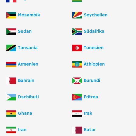
Mosambik
Seychellen
Sudan
Südafrika
Tansania
Tunesien
Armenien
Äthiopien
Bahrain
Burundi
Dschibuti
Eritrea
Ghana
Irak
Iran
Katar