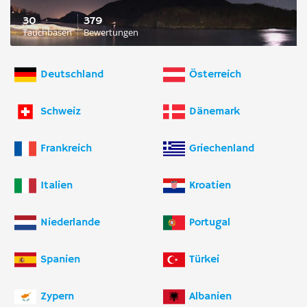
30
379
Tauchbasen
Bewertungen
Deutschland
Österreich
Schweiz
Dänemark
Frankreich
Griechenland
Italien
Kroatien
Niederlande
Portugal
Spanien
Türkei
Zypern
Albanien