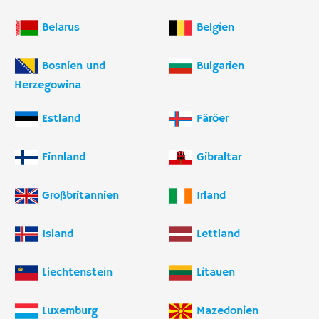
Belarus
Belgien
Bosnien und
Bulgarien
Herzegowina
Estland
Färöer
Finnland
Gibraltar
Großbritannien
Irland
Island
Lettland
Liechtenstein
Litauen
Luxemburg
Mazedonien