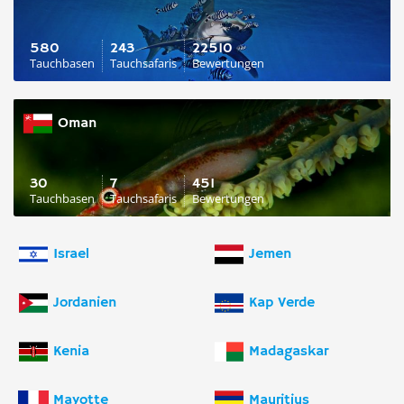
580
243
22510
Tauchbasen
Tauchsafaris
Bewertungen
Oman
30
7
451
Tauchbasen
Tauchsafaris
Bewertungen
Israel
Jemen
Jordanien
Kap Verde
Kenia
Madagaskar
Mayotte
Mauritius