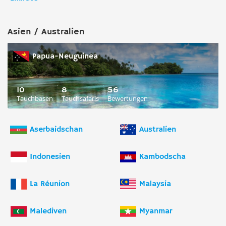
Asien / Australien
Papua-Neuguinea
10
8
56
Tauchbasen
Tauchsafaris
Bewertungen
Aserbaidschan
Australien
Indonesien
Kambodscha
La Réunion
Malaysia
Malediven
Myanmar