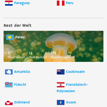
Paraguay
Peru
Rest der Welt
Palau
7
12
175
Tauchbasen
Tauchsafaris
Bewertungen
Antarktis
Cookinseln
Fidschi
Französisch-
Polynesien
Grönland
Guam