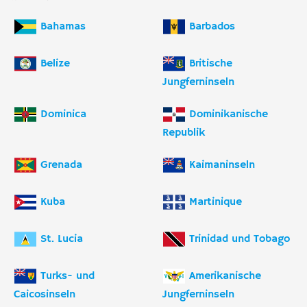
Bahamas
Barbados
Belize
Britische
Jungferninseln
Dominica
Dominikanische
Republik
Grenada
Kaimaninseln
Kuba
Martinique
St. Lucia
Trinidad und Tobago
Turks- und
Amerikanische
Caicosinseln
Jungferninseln