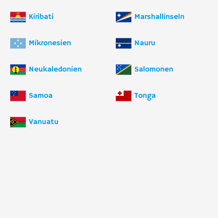
Kiribati
Marshallinseln
Mikronesien
Nauru
Neukaledonien
Salomonen
Samoa
Tonga
Vanuatu