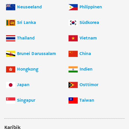
Neuseeland
Philippinen
Sri Lanka
Südkorea
Thailand
Vietnam
Brunei Darussalam
China
Hongkong
Indien
Japan
Osttimor
Singapur
Taiwan
Karibik