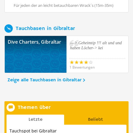
Für jeden der an leicht betauchbaren Wrack´s (15m-35m)
Fü
interessiert ist ...
int
Ich hatte heute das Vergnügen bei ...
Ic
Tauchbasen in Gibraltar
Dive Charters, Gibraltar
---> Geheimtip !!! alt und und
haben Löcher-> kei
1 Bewertungen
Zeige alle Tauchbasen in Gibraltar
Themen über
Letzte
Beliebt
Tauchspot bei Gibraltar