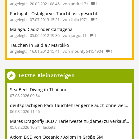
angelegt:
20.03.2021 08:45
von andre171
11
Portugal - Ostalgarve: Tauchbasis gesucht
angelegt:
07.07.2013 15:21
von thilo1971
2
Malaga, Cadiz oder Cartagena
angelegt:
05.06.2012 19:36
von jorgos11
1
Tauchen in Saidia / Marokko
angelegt:
16.01.2012 15:41
von mounty64154904
1
Letzte Kleinanzeigen
Sea Bees Diving in Thailand
07.08.2026 09:54
deutsprachigen Padi Tauchlehrer gerne auch ohne viel Erfahrung
06.08.2026 11:26
Mares Dragonfly BCD / Tarierweste XL(dame) zu verkaufen
05.08.2026 16:34
Jackets
Axiom BCD von Oceanic / Axiom in Größe SM