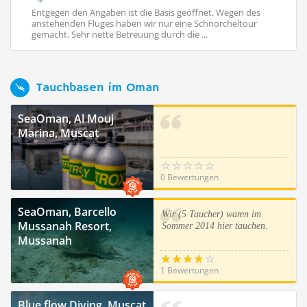
Entgegen den Angaben ist die Basis geöffnet. Wegen des
Na
anstehenden Fluges haben wir nur eine Schnorcheltour
en
gemacht. Sehr nette Betreuung durch die ...
Ta
Tauchbasen im Oman
SeaOman, Al Mouj
Marina, Muscat
0 Bewertungen
SeaOman, Barcello
Wir (5 Taucher) waren im
Mussanah Resort,
Sommer 2014 hier tauchen.
Mussanah
1 Bewertungen
Blue flow Diving, Muscat