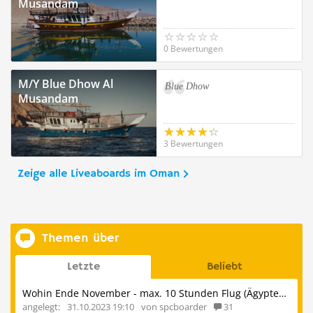
Musandam
0 Bewertungen
M/Y Blue Dhow Al
Blue Dhow
Musandam
3 Bewertungen
Zeige alle Liveaboards im Oman
Themen über
Letzte
Beliebt
Wohin Ende November - max. 10 Stunden Flug (Ägypten, Oman)?
angelegt:
31.10.2023 19:10
von spcboarder
31