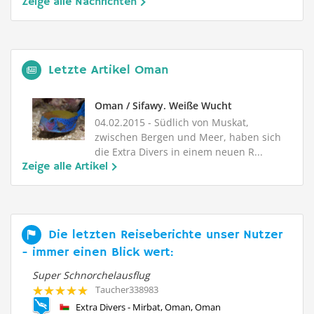
Zeige alle Nachrichten
Letzte Artikel Oman
Oman / Sifawy. Weiße Wucht
04.02.2015
- Südlich von Muskat,
zwischen Bergen und Meer, haben sich
die Extra Divers in einem neuen R...
Zeige alle Artikel
Die letzten Reiseberichte unser Nutzer
- immer einen Blick wert:
Super Schnorchelausflug
Im
Taucher338983
M/Y Oman Explorer (ex Saman Explorer) - Extra Divers, Oman
Extra Divers - Mirbat, Oman, Oman