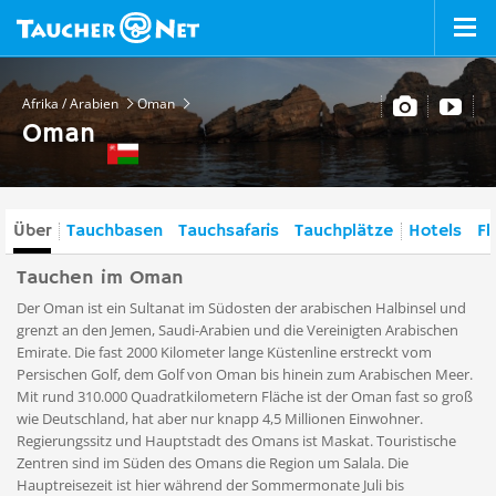
Afrika / Arabien
Oman
Oman
Über
Tauchbasen
Tauchsafaris
Tauchplätze
Hotels
Fl
Tauchen im Oman
Der Oman ist ein Sultanat im Südosten der arabischen Halbinsel und
grenzt an den Jemen, Saudi-Arabien und die Vereinigten Arabischen
Emirate. Die fast 2000 Kilometer lange Küstenline erstreckt vom
Persischen Golf, dem Golf von Oman bis hinein zum Arabischen Meer.
Mit rund 310.000 Quadratkilometern Fläche ist der Oman fast so groß
wie Deutschland, hat aber nur knapp 4,5 Millionen Einwohner.
Regierungssitz und Hauptstadt des Omans ist Maskat. Touristische
Zentren sind im Süden des Omans die Region um Salala. Die
Hauptreisezeit ist hier während der Sommermonate Juli bis