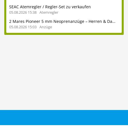
SEAC Atemregler / Regler-Set zu verkaufen
05.08.2026 15:38
Atemregler
2 Mares Pioneer 5 mm Neoprenanzüge – Herren & Damen – auch einzeln erhältlich - ideal für heimische Seen und das Mittelmeer
05.08.2026 15:03
Anzüge
Taucher.Net