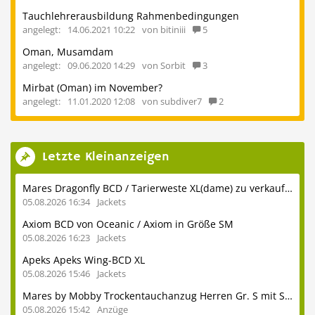
Tauchlehrerausbildung Rahmenbedingungen
angelegt:
14.06.2021 10:22
von bitiniii
5
Oman, Musamdam
angelegt:
09.06.2020 14:29
von Sorbit
3
Mirbat (Oman) im November?
angelegt:
11.01.2020 12:08
von subdiver7
2
Letzte Kleinanzeigen
Mares Dragonfly BCD / Tarierweste XL(dame) zu verkaufen
05.08.2026 16:34
Jackets
Axiom BCD von Oceanic / Axiom in Größe SM
05.08.2026 16:23
Jackets
Apeks Apeks Wing-BCD XL
05.08.2026 15:46
Jackets
Mares by Mobby Trockentauchanzug Herren Gr. S mit Stiefeln 41
05.08.2026 15:42
Anzüge