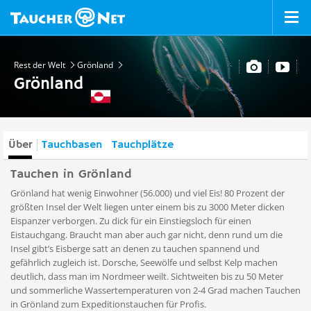
Rest der Welt
Grönland
Grönland
Über
Tauchbasen
Tauchplätze
Tauchen in Grönland
Grönland hat wenig Einwohner (56.000) und viel Eis! 80 Prozent der
größten Insel der Welt liegen unter einem bis zu 3000 Meter dicken
Eispanzer verborgen. Zu dick für ein Einstiegsloch für einen
Eistauchgang. Braucht man aber auch gar nicht, denn rund um die
Insel gibt’s Eisberge satt an denen zu tauchen spannend und
gefährlich zugleich ist. Dorsche, Seewölfe und selbst Kelp machen
deutlich, dass man im Nordmeer weilt. Sichtweiten bis zu 50 Meter
und sommerliche Wassertemperaturen von 2-4 Grad machen Tauchen
in Grönland zum Expeditionstauchen für Profis.