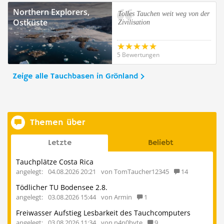
Northern Explorers,
Tolles Tauchen weit weg von der
Ostküste
Zivilisation
5 Bewertungen
Zeige alle Tauchbasen in Grönland
Themen über
Letzte
Beliebt
Tauchplätze Costa Rica
angelegt:
04.08.2026 20:21
von TomTaucher12345
14
Tödlicher TU Bodensee 2.8.
angelegt:
03.08.2026 15:44
von Armin
1
Freiwasser Aufstieg Lesbarkeit des Tauchcomputers
angelegt:
03.08.2026 11:34
von n4n0byte
9