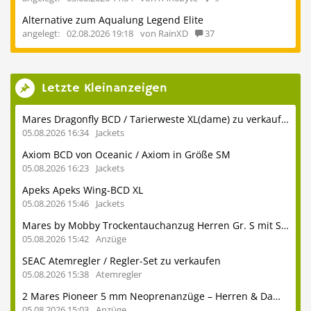
Alternative zum Aqualung Legend Elite
angelegt:
02.08.2026 19:18
von RainXD
37
Letzte Kleinanzeigen
Mares Dragonfly BCD / Tarierweste XL(dame) zu verkaufen
05.08.2026 16:34
Jackets
Axiom BCD von Oceanic / Axiom in Größe SM
05.08.2026 16:23
Jackets
Apeks Apeks Wing-BCD XL
05.08.2026 15:46
Jackets
Mares by Mobby Trockentauchanzug Herren Gr. S mit Stiefeln 41
05.08.2026 15:42
Anzüge
SEAC Atemregler / Regler-Set zu verkaufen
05.08.2026 15:38
Atemregler
2 Mares Pioneer 5 mm Neoprenanzüge – Herren & Damen – auch einzeln erhältlich - ideal für heimische Seen und das Mittelmeer
05.08.2026 15:03
Anzüge