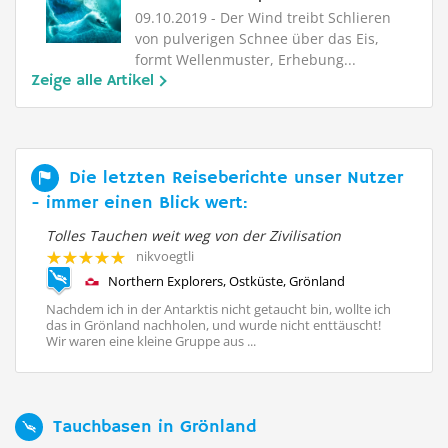
09.10.2019
- Der Wind treibt Schlieren
von pulverigen Schnee über das Eis,
formt Wellenmuster, Erhebung...
Zeige alle Artikel
Die letzten Reiseberichte unser Nutzer
- immer einen Blick wert:
Tolles Tauchen weit weg von der Zivilisation
Ei
nikvoegtli
Northern Explorers, Ostküste, Grönland
Nachdem ich in der Antarktis nicht getaucht bin, wollte ich
Fü
das in Grönland nachholen, und wurde nicht enttäuscht!
Be
Wir waren eine kleine Gruppe aus ...
Na
Tauchbasen in Grönland