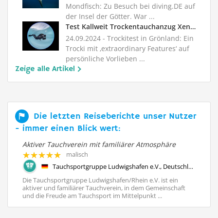
Mondfisch: Zu Besuch bei diving.DE auf
der Insel der Götter. War ...
Test Kallweit Trockentauchanzug Xenon Front X-TREME RS
24.09.2024
- Trockitest in Grönland: Ein
Trocki mit ‚extraordinary Features‘ auf
persönliche Vorlieben ...
Zeige alle Artikel
Die letzten Reiseberichte unser Nutzer
- immer einen Blick wert:
Aktiver Tauchverein mit familiärer Atmosphäre
Re
malisch
Tauchcenter Die Flosse, Gomaringen, Deutschland, Baden Württemberg
Tauchsportgruppe Ludwigshafen e.V., Deutschland, Rheinland Pfalz
Die Tauchsportgruppe Ludwigshafen/Rhein e.V. ist ein
Me
iel
aktiver und familiärer Tauchverein, in dem Gemeinschaft
To
und die Freude am Tauchsport im Mittelpunkt ...
In