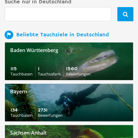
Suche nur in Deutschland

Beliebte Tauchziele in Deutschland
Baden Württemberg
115
1
1560
Tauchbasen
Tauchsafaris
Bewertungen
Bayern
134
2731
Tauchbasen
Bewertungen
Sachsen-Anhalt