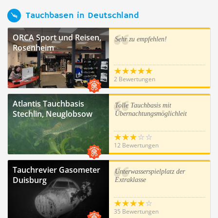
Tauchbasen in Deutschland
ORCA Sport und Reisen,
Sehr zu empfehlen!
Rosenheim
2 Bewertungen
Atlantis Tauchbasis
Tolle Tauchbasis mit
Stechlin, Neuglobsow
Übernachtungsmöglichleit
12 Bewertungen
Tauchrevier Gasometer
Unterwasserspielplatz der
Duisburg
Extraklasse
35 Bewertungen