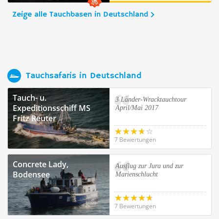
Zeige alle Tauchbasen in Deutschland
Tauchsafaris in Deutschland
Tauch- u.
3 Länder-Wracktauchtour
Expeditionsschiff MS
April/Mai 2017
Fritz Reuter
7 Bewertungen
Concrete Lady,
Ausflug zur Jura und zur
Bodensee
Marienschlucht
7 Bewertungen