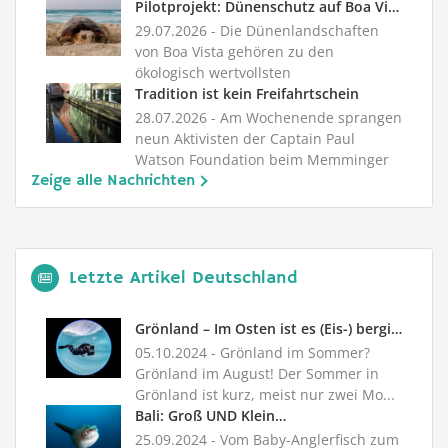
Pilotprojekt: Dünenschutz auf Boa Vista
29.07.2026
- Die Dünenlandschaften
von Boa Vista gehören zu den
ökologisch wertvollsten
Küstenlebensräu...
Tradition ist kein Freifahrtschein
28.07.2026
- Am Wochenende sprangen
neun Aktivisten der Captain Paul
Watson Foundation beim Memminger
Zeige alle Nachrichten
F...
Letzte Artikel Deutschland
Grönland – Im Osten ist es (Eis-) bergiger
05.10.2024
- Grönland im Sommer?
Grönland im August! Der Sommer in
Grönland ist kurz, meist nur zwei Mo...
Bali: Groß UND Klein…
25.09.2024
- Vom Baby-Anglerfisch zum