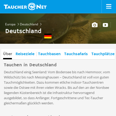
Europa
Deutschland
Deutschland
Über
Reiseziele
Tauchbasen
Tauchsafaris
Tauchplätze
Tauchen in Deutschland
Deutschland einig Seenland: Vom Bodensee bis nach Hemmoor, vom
Wildschütz bis nach Messinghausen – Deutschland ist voll von guten
Tauchmöglichkeiten. Dazu kommen etliche Indoor-Tauchzentren
sowie die Ostsee mit ihren vielen Wracks. Bis auf den an der Nordsee
liegenden Küstenbereich ist die Infrastruktur hervorragend
ausgebildet, so dass Anfänger, Fortgeschrittene und Tec-Taucher
gleichermaßen glücklich werden.