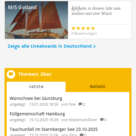
M/S Gotland
Ich habe in diesem Jahr zum
zweiten mal eine Wrack
3 Bewertungen
Zeige alle Liveaboards in Deutschland
Themen über
Letzte
Beliebt
Wünschsee bei Günzburg
angelegt:
13.01.2026 18:56
von fvw
2
Füllgemeinschaft Hamburg
angelegt:
19.12.2025 19:29
von MaximumDiver
0
Tauchunfall im Starnberger See 23.10.2025
angelegt:
23.10.2025 21:06
von Tina
0