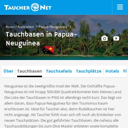
Asien / Australien
Papua-Neuguinea
Tauchbasen in Papua-
Neuguinea
Über
Tauchbasen
Tauchsafaris
Tauchplätze
Hotels
Fl
Neuguinea ist die zweitgrößte Insel der Welt. Die Osthälfte Papua-
Neuguinea ist mit knapp 500.000 Quadratkilometer kein kleines Land.
Die Liste der Tauchbasen in PNG ist allerdings recht kurz. Das liegt vor
allem daran, dass Papua-Neuguinea für den Tourismus kaum
erschlossen ist. Ideal für Taucher also, denn Rudeltauchen ist hier
nicht angesagt. Als Taucher fühlt man sich oft noch als Entdecker von
neuen Tauchplätzen. Die gut geführten Tauchbasen, die nahezu alle
Tauchausbildungen bis zum Dive Master anbieten sowie komplette