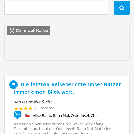

Chile auf Karte
Die letzten Reiseberichte unser Nutzer
- immer einen Blick wert:
sensationelle Sicht........
Os
toronto
Mike Rapu, Rapa Nui, Osterinsel, Chile
ua,
anlässlich einer Reise durch Chile waren wir Anfang
Os
Dezember auch auf der Osterinsel - Rapa Nui. Natürlich
or
primär wegen den Maois, aber wenn sich die ...
zw