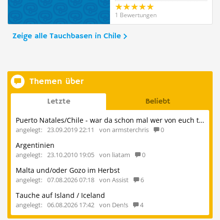
1 Bewertungen
Zeige alle Tauchbasen in Chile
Themen über
Letzte
Beliebt
Puerto Natales/Chile - war da schon mal wer von euch tauchen?
angelegt:
23.09.2019 22:11
von armsterchris
0
Argentinien
angelegt:
23.10.2010 19:05
von liatam
0
Malta und/oder Gozo im Herbst
angelegt:
07.08.2026 07:18
von Assist
6
Tauche auf Island / Iceland
angelegt:
06.08.2026 17:42
von Den!s
4