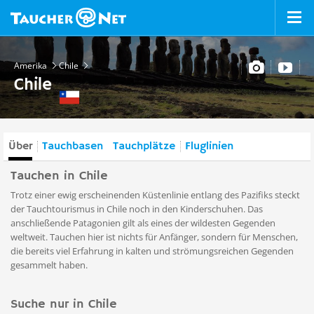
Amerika
Chile
Chile
Über
Tauchbasen
Tauchplätze
Fluglinien
Tauchen in Chile
Trotz einer ewig erscheinenden Küstenlinie entlang des Pazifiks steckt
der Tauchtourismus in Chile noch in den Kinderschuhen. Das
anschließende Patagonien gilt als eines der wildesten Gegenden
weltweit. Tauchen hier ist nichts für Anfänger, sondern für Menschen,
die bereits viel Erfahrung in kalten und strömungsreichen Gegenden
gesammelt haben.
Suche nur in Chile