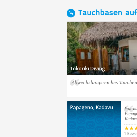
Tauchbasen auf
Tokoriki Diving
Abwechslungsreiches Tauche
Papageno, Kadavu
War im
Papage
Kadavu
1 Bewe