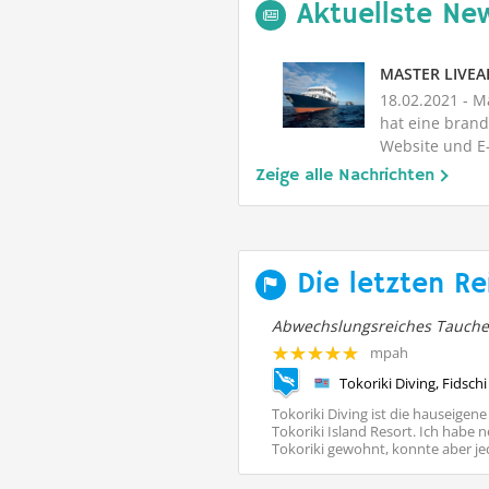
Aktuellste New
MASTER LIVE
18.02.2021
- M
hat eine brand
Website und 
Plattform ange
Zeige alle Nachrichten
Die letzten Re
st eine einzige Katastrophe
Abwechslungsreiches Tauch
rtlelove
mpah
ressor (Fiji Island Dancer II), Fidschi
Tokoriki Diving, Fidschi
 2017 2015 waren wir zum ersten Mal
Tokoriki Diving ist die hauseigen
t begeistert von diesem Paradies an
Tokoriki Island Resort. Ich habe
 allem Bligh Warter, dem ...
Tokoriki gewohnt, konnte aber jed