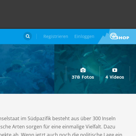
Registrieren
Einloggen

378 Fotos
4 Videos
Inselstaat im Südpazifik besteht aus über 300 Inseln
sche Arten sorgen für eine einmalige Vielfalt. Dazu
ekte ab. Wenn jetzt auch noch die politische Lage ein