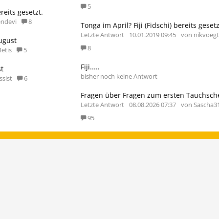
5
ereits gesetzt.
endevi
8
Tonga im April? Fiji (Fidschi) bereits gesetz
Letzte Antwort
10.01.2019 09:45
von nikvoegtl
August
8
etis
5
Fiji.....
t
bisher noch keine Antwort
ssist
6
Fragen über Fragen zum ersten Tauchsch
Letzte Antwort
08.08.2026 07:37
von Sascha3
95