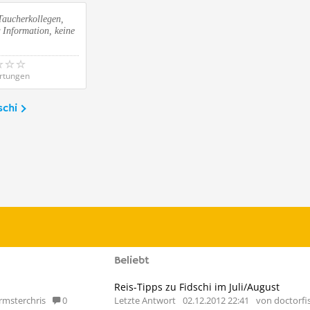
Taucherkollegen,
 Information, keine
rtungen
schi
Beliebt
Reis-Tipps zu Fidschi im Juli/August
rmsterchris
0
Letzte Antwort
02.12.2012 22:41
von doctorfi