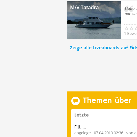
M/V Tatadra
Hallo 
nur zur
1 Bewe
Zeige alle Liveaboards auf Fid
Themen über
Letzte
Fiji.....
angelegt:
07.04.2019 02:36
von a