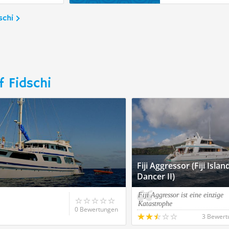
schi
f Fidschi
Fiji Aggressor (Fiji Islan
Dancer II)
Fiji Aggressor ist eine einzige
Katastrophe
0 Bewertungen
3 Bewert