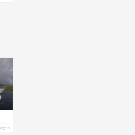
d
ungen