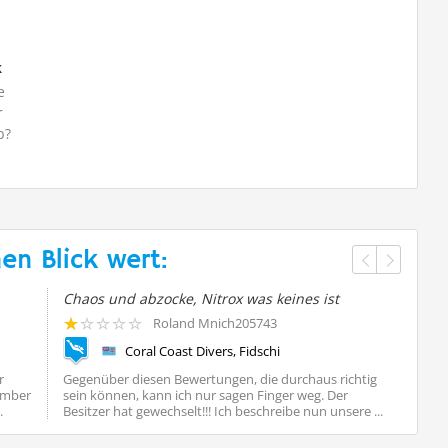
k
e
r
b?
en Blick wert:
Chaos und abzocke, Nitrox was keines ist
Toll
Roland Mnich205743
Coral Coast Divers, Fidschi
r
Gegenüber diesen Bewertungen, die durchaus richtig
Wir 
zember
sein können, kann ich nur sagen Finger weg. Der
den C
.
Besitzer hat gewechselt!!! Ich beschreibe nun unsere ...
direk