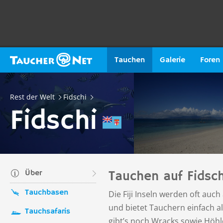
Tauchen
Galerie
Foren
Rest der Welt
Fidschi
Fidschi
Über
Tauchen auf Fidsch
Tauchbasen
Die Fiji Inseln werden oft auc
und bietet Tauchern einfach al
Tauchsafaris
gibt’s noch Wracks sowie Höhl