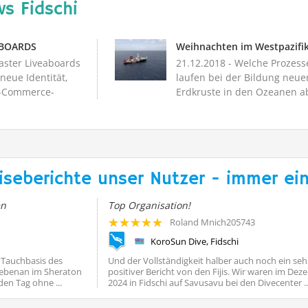
s Fidschi
ABOARDS
Weihnachten im Westpazifi
aster Liveaboards
21.12.2018
- Welche Prozess
neue Identität,
laufen bei der Bildung neue
E-Commerce-
Erdkruste in den Ozeanen a
künd...
Wann und wie ent...
iseberichte unser Nutzer - immer ein
en
Top Organisation!
Roland Mnich205743
KoroSun Dive, Fidschi
e Tauchbasis des
Und der Vollständigkeit halber auch noch ein seh
 nebenan im Sheraton
positiver Bericht von den Fijis. Wir waren im De
en Tag ohne ...
2024 in Fidschi auf Savusavu bei den Divecenter ..