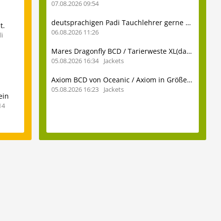
07.08.2026 09:54
deutsprachigen Padi Tauchlehrer gerne auch ohne viel Erfahrung
t.
06.08.2026 11:26
i
Mares Dragonfly BCD / Tarierweste XL(dame) zu verkaufen
05.08.2026 16:34
Jackets
Axiom BCD von Oceanic / Axiom in Größe SM
05.08.2026 16:23
Jackets
ein
14