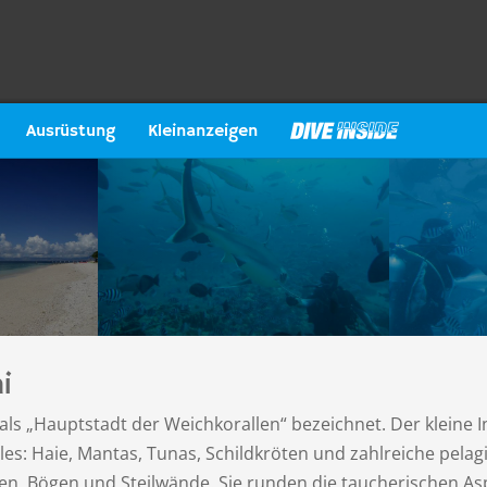
Ausrüstung
Kleinanzeigen
i
h als „Hauptstadt der Weichkorallen“ bezeichnet. Der kleine 
les: Haie, Mantas, Tunas, Schildkröten und zahlreiche pelagi
en, Bögen und Steilwände. Sie runden die taucherischen Asp