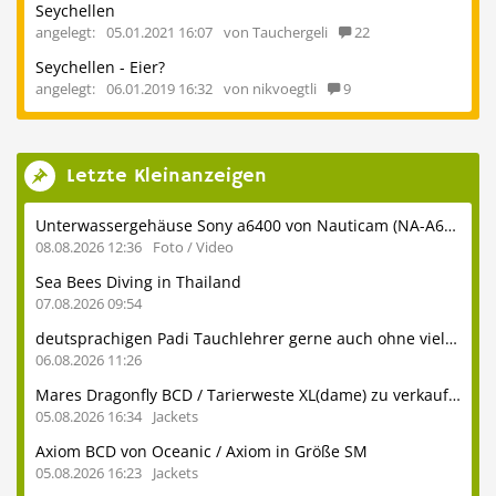
Seychellen
angelegt:
05.01.2021 16:07
von Tauchergeli
22
Seychellen - Eier?
angelegt:
06.01.2019 16:32
von nikvoegtli
9
Letzte Kleinanzeigen
Unterwassergehäuse Sony a6400 von Nauticam (NA-A6400) inkl. Glasdome usw.
08.08.2026 12:36
Foto / Video
Sea Bees Diving in Thailand
07.08.2026 09:54
deutsprachigen Padi Tauchlehrer gerne auch ohne viel Erfahrung
06.08.2026 11:26
Mares Dragonfly BCD / Tarierweste XL(dame) zu verkaufen
05.08.2026 16:34
Jackets
Axiom BCD von Oceanic / Axiom in Größe SM
05.08.2026 16:23
Jackets