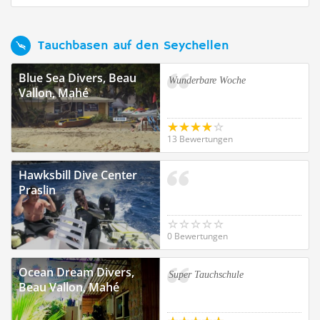
Tauchbasen auf den Seychellen
Blue Sea Divers, Beau
Wunderbare Woche
Vallon, Mahé
13 Bewertungen
Hawksbill Dive Center
Praslin
0 Bewertungen
Ocean Dream Divers,
Super Tauchschule
Beau Vallon, Mahé