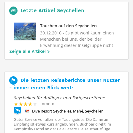
Letzte Artikel Seychellen
Tauchen auf den Seychellen
30.12.2016
- Es gibt wohl kaum einen
Menschen bei uns, der bei der
Erwähnung dieser Inselgruppe nicht
Zeige alle Artikel
s...
Die letzten Reiseberichte unser Nutzer
- immer einen Blick wert:
é
Seychellen für Anfänger und Fortgeschrittene
To
toronto
Dive Resort Seychelles, Mahé, Seychellen
Guter Service vor allem der Tauchguides. Die Dame am
At
Empfang ist etwas kurz angebunden. Buchbar direkt im
bi
Kempinsky Hotel an der Baie Lazare Die Tauchausflüge ...
Be