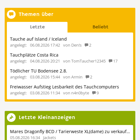
Themen über
Letzte
Beliebt
Tauche auf Island / Iceland
angelegt:
06.08.2026 17:42
von Den!s
2
Tauchplätze Costa Rica
angelegt:
04.08.2026 20:21
von TomTaucher12345
17
Tödlicher TU Bodensee 2.8.
angelegt:
03.08.2026 15:44
von Armin
2
Freiwasser Aufstieg Lesbarkeit des Tauchcomputers
angelegt:
03.08.2026 11:34
von n4n0byte
9
Letzte Kleinanzeigen
Mares Dragonfly BCD / Tarierweste XL(dame) zu verkaufen
05.08.2026 16:34
Jackets