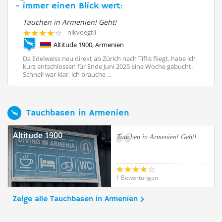
- immer einen Blick wert:
Tauchen in Armenien! Geht!
Ta
nikvoegtli
Altitude 1900, Armenien
ch
Da Edelweiss neu direkt ab Zürich nach Tiflis fliegt, habe ich
Da
.
kurz entschlossen für Ende Juni 2025 eine Woche gebucht.
ku
Schnell war klar, ich brauche ...
Sc
Tauchbasen in Armenien
Altitude 1900
Tauchen in Armenien! Geht!
1 Bewertungen
Zeige alle Tauchbasen in Armenien