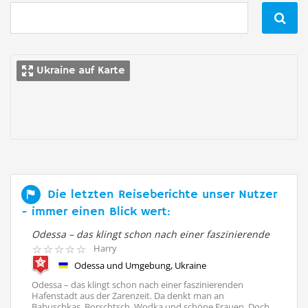

Ukraine auf Karte
Die letzten Reiseberichte unser Nutzer
- immer einen Blick wert:
(
Odessa – das klingt schon nach einer faszinierende
Da
Harry
Odessa und Umgebung, Ukraine
Odessa – das klingt schon nach einer faszinierenden
Da
Hafenstadt aus der Zarenzeit. Da denkt man an
Po
Babuschkas, Borschtsch, Wodka und schöne Frauen. Doch