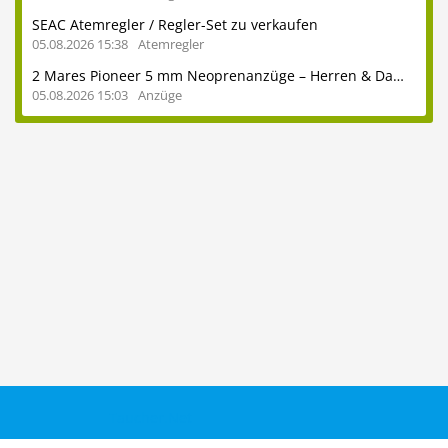
SEAC Atemregler / Regler-Set zu verkaufen
05.08.2026 15:38
Atemregler
2 Mares Pioneer 5 mm Neoprenanzüge – Herren & Damen – auch einzeln erhältlich - ideal für heimische Seen und das Mittelmeer
05.08.2026 15:03
Anzüge
Taucher.Net