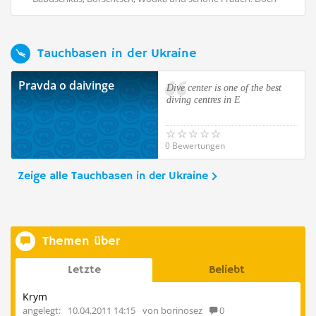
...
Au
Tauchbasen in der Ukraine
Pravda o daivinge
Dive center is one of the best
diving centres in E
0 Bewertungen
Zeige alle Tauchbasen in der Ukraine
Themen über
Letzte
Beliebt
Krym
angelegt:
10.04.2011 14:15
von borinosez
0