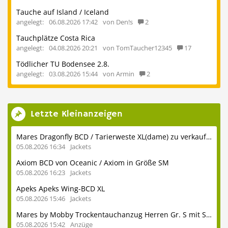
Tauche auf Island / Iceland
angelegt:
06.08.2026 17:42
von Den!s
2
Tauchplätze Costa Rica
angelegt:
04.08.2026 20:21
von TomTaucher12345
17
Tödlicher TU Bodensee 2.8.
angelegt:
03.08.2026 15:44
von Armin
2
Letzte Kleinanzeigen
Mares Dragonfly BCD / Tarierweste XL(dame) zu verkaufen
05.08.2026 16:34
Jackets
Axiom BCD von Oceanic / Axiom in Größe SM
05.08.2026 16:23
Jackets
Apeks Apeks Wing-BCD XL
05.08.2026 15:46
Jackets
Mares by Mobby Trockentauchanzug Herren Gr. S mit Stiefeln 41
05.08.2026 15:42
Anzüge