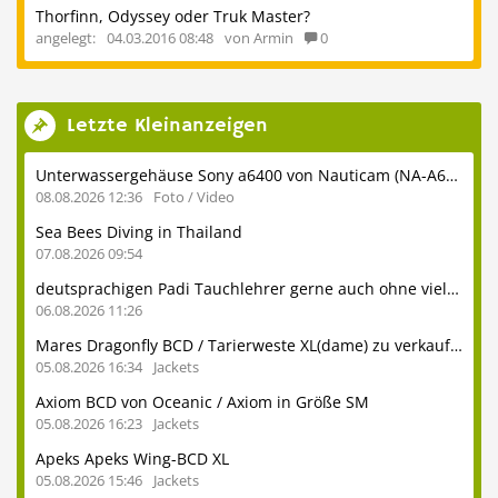
Thorfinn, Odyssey oder Truk Master?
angelegt:
04.03.2016 08:48
von Armin
0
Letzte Kleinanzeigen
Unterwassergehäuse Sony a6400 von Nauticam (NA-A6400) inkl. Glasdome usw.
08.08.2026 12:36
Foto / Video
Sea Bees Diving in Thailand
07.08.2026 09:54
deutsprachigen Padi Tauchlehrer gerne auch ohne viel Erfahrung
06.08.2026 11:26
Mares Dragonfly BCD / Tarierweste XL(dame) zu verkaufen
05.08.2026 16:34
Jackets
Axiom BCD von Oceanic / Axiom in Größe SM
05.08.2026 16:23
Jackets
Apeks Apeks Wing-BCD XL
05.08.2026 15:46
Jackets