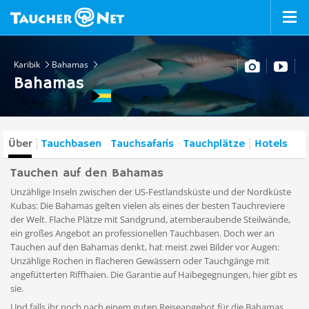
Karibik
Bahamas
Bahamas
Über
Tauchbasen
Tauchsafaris
Tauchplätze
Hotels
Tauchen auf den Bahamas
Unzählige Inseln zwischen der US-Festlandsküste und der Nordküste
Kubas: Die Bahamas gelten vielen als eines der besten Tauchreviere
der Welt. Flache Plätze mit Sandgrund, atemberaubende Steilwände,
ein großes Angebot an professionellen Tauchbasen. Doch wer an
Tauchen auf den Bahamas denkt, hat meist zwei Bilder vor Augen:
Unzählige Rochen in flacheren Gewässern oder Tauchgänge mit
angefütterten Riffhaien. Die Garantie auf Haibegegnungen, hier gibt es
sie.
Und falls ihr noch nach einem guten Reiseangebot für die Bahamas