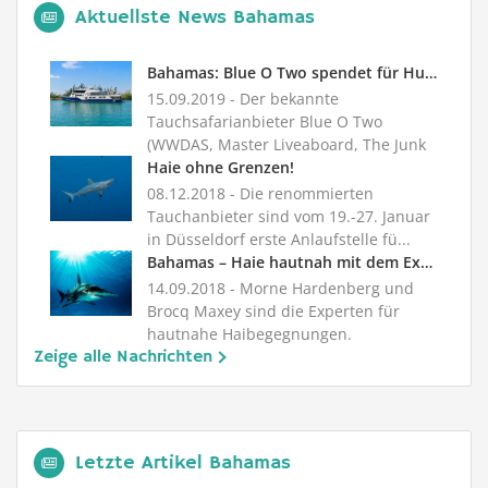
Aktuellste News Bahamas
Bahamas: Blue O Two spendet für Hurrikan-Dorian-Hilfe
15.09.2019
- Der bekannte
Tauchsafarianbieter Blue O Two
(WWDAS, Master Liveaboard, The Junk
& Blue O T...
Haie ohne Grenzen!
08.12.2018
- Die renommierten
Tauchanbieter sind vom 19.-27. Januar
in Düsseldorf erste Anlaufstelle fü...
Bahamas – Haie hautnah mit dem Expertenteam von Shark Explorers
14.09.2018
- Morne Hardenberg und
Brocq Maxey sind die Experten für
hautnahe Haibegegnungen.
Zeige alle Nachrichten
Normalerw...
Letzte Artikel Bahamas