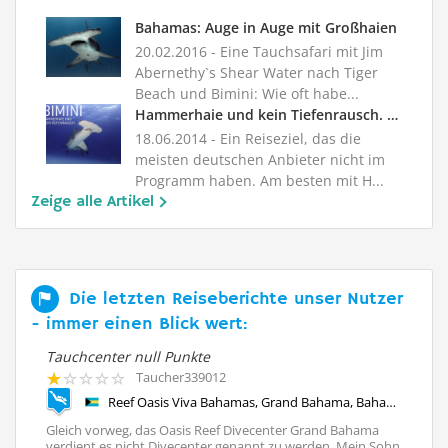
Bahamas: Auge in Auge mit Großhaien
20.02.2016
- Eine Tauchsafari mit Jim
Abernethy`s Shear Water nach Tiger
Beach und Bimini: Wie oft habe...
Hammerhaie und kein Tiefenrausch. Bimini
18.06.2014
- Ein Reiseziel, das die
meisten deutschen Anbieter nicht im
Programm haben. Am besten mit H...
Zeige alle Artikel
Die letzten Reiseberichte unser Nutzer
- immer einen Blick wert:
Tauchcenter null Punkte
Ba
Taucher339012
Reef Oasis Viva Bahamas, Grand Bahama, Bahamas
ne
Gleich vorweg, das Oasis Reef Divecenter Grand Bahama
Wi
ten
verdient es nicht Divecenter genannt zu werden. Mein Sohn
äu