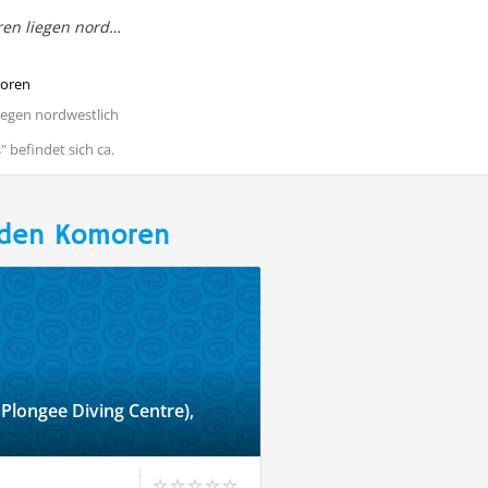
Die drei Hauptinseln der Comoren liegen nordwestli
moren
iegen nordwestlich
 befindet sich ca.
 den Komoren
Plongee Diving Centre),