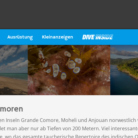
Ausrüstung
Kleinanzeigen
omoren
en Inseln Grande Comore, Moheli und Anjouan norwestlich
det man aber nur ab Tiefen von 200 Metern. Viel interessan
 wo das gesamte taucherische Repertoire des indischen O