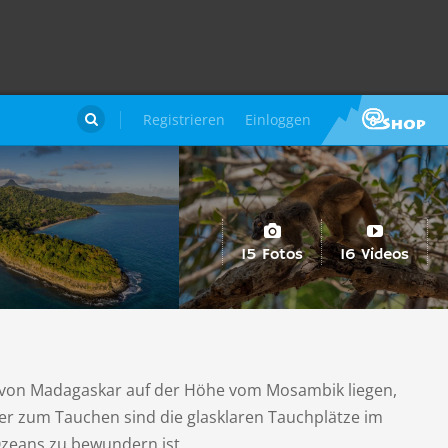
Registrieren
Einloggen

15 Fotos
16 Videos
 von Madagaskar auf der Höhe vom Mosambik liegen,
ter zum Tauchen sind die glasklaren Tauchplätze im
zeans zu bewundern ist.