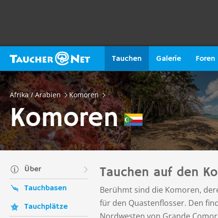
Tauchen
Galerie
Foren
Afrika / Arabien
Komoren
Komoren
Über
Tauchen auf den K
Tauchbasen
Berühmt sind die Komoren, der
für den Quastenflosser. Den fin
Tauchplätze
Nordwesten von Grande Comore,