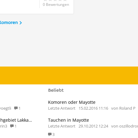
0 Bewertungen
 Komoren
Beliebt
Komoren oder Mayotte
oegtli
1
Letzte Antwort
15.02.2016 11:16
von Roland P
Bitte neueste Info über das Tauchgebiet Lakkadiven
Tauchen in Mayotte
rin3
1
Letzte Antwort
29.10.2012 12:24
von oszillodr
3