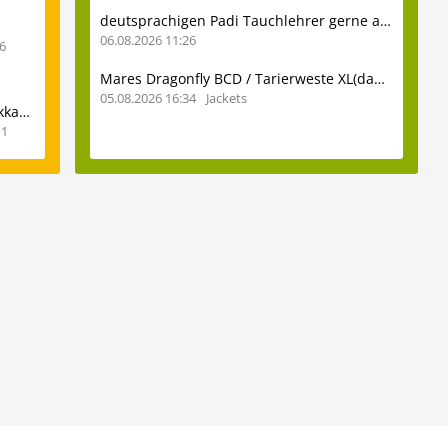
deutsprachigen Padi Tauchlehrer gerne auch ohne viel Erfahrung
06.08.2026 11:26
6
Mares Dragonfly BCD / Tarierweste XL(dame) zu verkaufen
05.08.2026 16:34
Jackets
Bitte neueste Info über das Tauchgebiet Lakkadiven
1