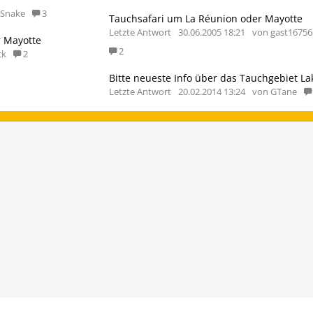
eSnake
3
Tauchsafari um La Réunion oder Mayotte
Letzte Antwort
30.06.2005 18:21
von gast16756
r Mayotte
2
ck
2
Letzte Antwort
20.02.2014 13:24
von GTane