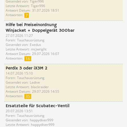
Gesendet von
Tiger996
Letzte Antwort
Tiger996
Antwort Datum
31.07.2026 18:51
Antworten
7
Hilfe bei Preiseinordnung
Winjacket + Doppelgerät 300bar
27.07.2026 11:27
Foren
Tauchausrüstung
Gesendet von
Exedus
Letzte Antwort
mcjwright
Antwort Datum
29.07.2026 16:07
Antworten
16
Perdix 3 oder iX3M 2
14.07.2026 15:10
Foren
Tauchausrüstung
Gesendet von
Ladive
Letzte Antwort
blackraider
Antwort Datum
29.07.2026 14:55
Antworten
35
Ersatzteile für Scubatec-Ventil
20.07.2026 13:51
Foren
Tauchausrüstung
Gesendet von
happydiver999
Letzte Antwort
happydiver999