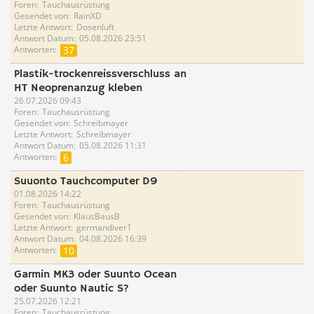
Foren
Tauchausrüstung
Gesendet von
RainXD
Letzte Antwort
Dosenluft
Antwort Datum
05.08.2026 23:51
Antworten
37
Plastik-trockenreissverschluss an
HT Neoprenanzug kleben
26.07.2026 09:43
Foren
Tauchausrüstung
Gesendet von
Schreibmayer
Letzte Antwort
Schreibmayer
Antwort Datum
05.08.2026 11:31
Antworten
6
Suuonto Tauchcomputer D9
01.08.2026 14:22
Foren
Tauchausrüstung
Gesendet von
KlausBausB
Letzte Antwort
germandiver1
Antwort Datum
04.08.2026 16:39
Antworten
10
Garmin MK3 oder Suunto Ocean
oder Suunto Nautic S?
25.07.2026 12:21
Foren
Tauchausrüstung