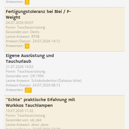
Antworten
3
Fertigungstoleranz bei Blei / P-
Weight
24.07.2026 09:07
Foren
Tauchausrüstung
Gesendet von
Den!s
Letzte Antwort
RT08
Antwort Datum
24.07.2026 14:12
Antworten
9
Eigene Ausrüstung und
Tauchurlaub
21.07.2026 14:52
Foren
Tauchausrüstung
Gesendet von
CR-1994
Letzte Antwort
Schokoladenhai (Dalatias licha)
Antwort Datum
24.07.2026 08:13
Antworten
27
"Echte" praktische Erfahrung mit
Wurkkos Tauchlampen
19.07.2026 11:32
Foren
Tauchausrüstung
Gesendet von
tdi_didi
Letzte Antwort
diver_dave