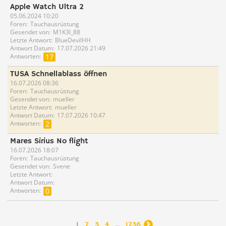
Apple Watch Ultra 2
05.06.2024 10:20
Foren
Tauchausrüstung
Gesendet von
M1K3l_88
Letzte Antwort
BlueDevilHH
Antwort Datum
17.07.2026 21:49
Antworten
17
TUSA Schnellablass öffnen
16.07.2026 08:36
Foren
Tauchausrüstung
Gesendet von
mueller
Letzte Antwort
mueller
Antwort Datum
17.07.2026 10:47
Antworten
2
Mares Sirius No flight
16.07.2026 18:07
Foren
Tauchausrüstung
Gesendet von
Svene
Letzte Antwort
Antwort Datum
Antworten
0
1
2
3
4
...
1236
