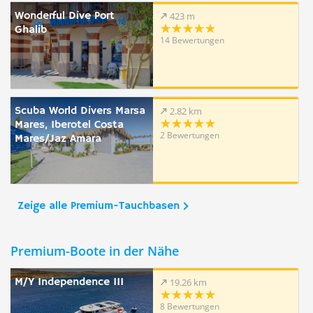
Wonderful Dive Port
423 m
Ghalib
14 Bewertungen
Scuba World Divers Marsa
2.82 km
Mares, Iberotel Costa
2 Bewertungen
Mares/Jaz Amara
Zeige alle Premium-Tauchbasen
Premium-Boote in der Nähe
M/Y Independence III
19.26 km
8 Bewertungen