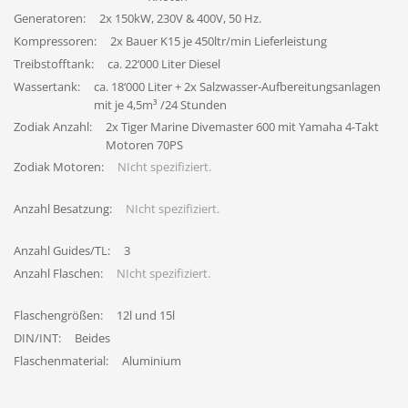
Generatoren:
2x 150kW, 230V & 400V, 50 Hz.
Kompressoren:
2x Bauer K15 je 450ltr/min Lieferleistung
Treibstofftank:
ca. 22‘000 Liter Diesel
Wassertank:
ca. 18‘000 Liter + 2x Salzwasser-Aufbereitungsanlagen
mit je 4,5m³ /24 Stunden
Zodiak Anzahl:
2x Tiger Marine Divemaster 600 mit Yamaha 4-Takt
Motoren 70PS
Zodiak Motoren:
NIcht spezifiziert.
Anzahl Besatzung:
NIcht spezifiziert.
Anzahl Guides/TL:
3
Anzahl Flaschen:
NIcht spezifiziert.
Flaschengrößen:
12l und 15l
DIN/INT:
Beides
Flaschenmaterial:
Aluminium