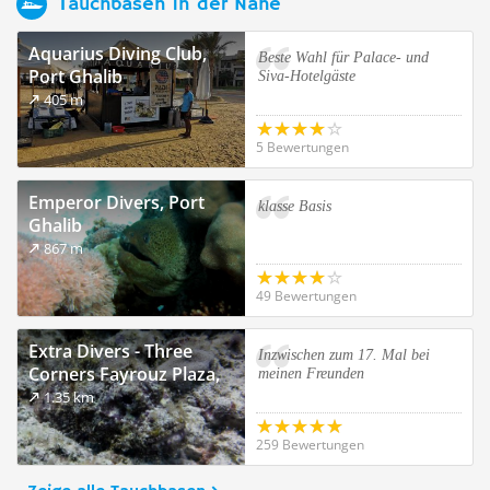
Tauchbasen in der Nähe
Aquarius Diving Club,
Beste Wahl für Palace- und
Port Ghalib
Siva-Hotelgäste
405 m
5 Bewertungen
Emperor Divers, Port
klasse Basis
Ghalib
867 m
49 Bewertungen
Extra Divers - Three
Inzwischen zum 17. Mal bei
Corners Fayrouz Plaza,
meinen Freunden
Marsa Alam
1.35 km
259 Bewertungen