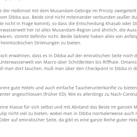
 der Halbinsel mit dem Musandam-Gebirge im Prinzip zweigeteilt i
l von Dibba aus. Beide sind nicht miteinander verbunden (außer 
te nicht in Frage kommt), so dass die Entscheidung Khasab oder 
rwasserwelt her ist alles Musandam-Region und ähnlich, die Auss
 wären, stimmt definitiv nicht. Beide Gebiete haben alles von anfän
 heimtückischen Strömungen zu bieten.
och erwähnen, dass es in Dibba auf der emiratischen Seite noch d
 Unterwasserwelt von Macro über Schildkröten bis Riffhaie. Omanis
ll man dort tauchen, muß man über den Checkpoint in Dibba in di
rere gute Hotels und auch einfache Taucherunterkünfte zu bieten
enter angeschlossen (früher ED). Wie es allerdings zu Nach-Corona
n eine Klasse für sich selbst und mit Abstand das Beste im ganze
lip nicht viel zu bieten, wobei man in Dibba normalerweise auch n
der auf emiratischer Seite, da gibt es eine ganze Reihe guter Hote