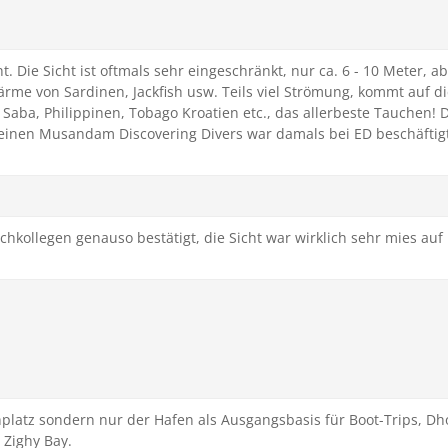
. Die Sicht ist oftmals sehr eingeschränkt, nur ca. 6 - 10 Meter, a
ärme von Sardinen, Jackfish usw. Teils viel Strömung, kommt auf d
Saba, Philippinen, Tobago Kroatien etc., das allerbeste Tauchen! 
seinen Musandam Discovering Divers war damals bei ED beschäftigt
hkollegen genauso bestätigt, die Sicht war wirklich sehr mies au
hplatz sondern nur der Hafen als Ausgangsbasis für Boot-Trips, D
 Zighy Bay.