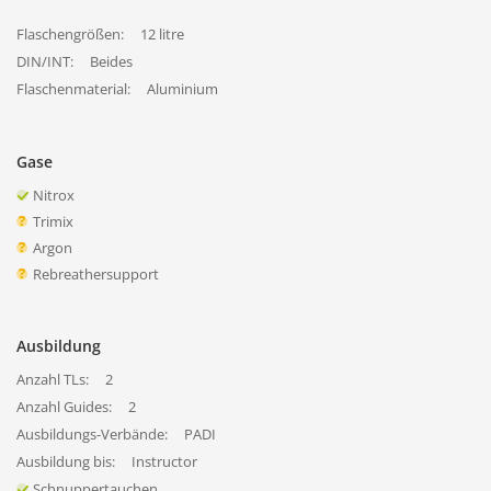
Flaschengrößen:
12 litre
DIN/INT:
Beides
Flaschenmaterial:
Aluminium
Gase
Nitrox
Trimix
Argon
Rebreathersupport
Ausbildung
Anzahl TLs:
2
Anzahl Guides:
2
Ausbildungs-Verbände:
PADI
Ausbildung bis:
Instructor
Schnuppertauchen