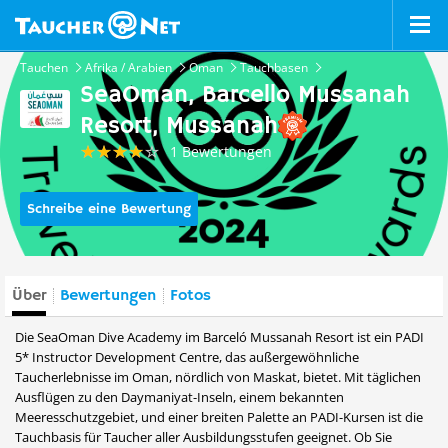
Tauchen
Afrika / Arabien
Oman
Tauchbasen
SeaOman, Barcello Mussanah
Resort, Mussanah
1 Bewertungen
Schreibe eine Bewertung
Über
Bewertungen
Fotos
Die SeaOman Dive Academy im Barceló Mussanah Resort ist ein PADI
5* Instructor Development Centre, das außergewöhnliche
Taucherlebnisse im Oman, nördlich von Maskat, bietet. Mit täglichen
Ausflügen zu den Daymaniyat-Inseln, einem bekannten
Meeresschutzgebiet, und einer breiten Palette an PADI-Kursen ist die
Tauchbasis für Taucher aller Ausbildungsstufen geeignet. Ob Sie