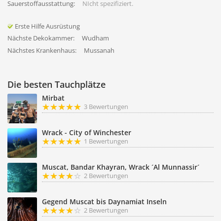
Sauerstoffausstattung:
NIcht spezifiziert.
Erste Hilfe Ausrüstung
Nächste Dekokammer:
Wudham
Nächstes Krankenhaus:
Mussanah
Die besten Tauchplätze
Mirbat
3 Bewertungen
Wrack - City of Winchester
1 Bewertungen
Muscat, Bandar Khayran, Wrack ´Al Munnassir´
2 Bewertungen
Gegend Muscat bis Daynamiat Inseln
2 Bewertungen