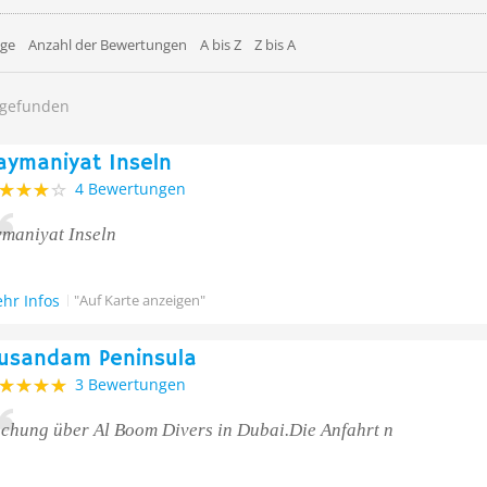
äge
Anzahl der Bewertungen
A bis Z
Z bis A
 gefunden
aymaniyat Inseln
4 Bewertungen
maniyat Inseln
hr Infos
"Auf Karte anzeigen"
usandam Peninsula
3 Bewertungen
chung über Al Boom Divers in Dubai.Die Anfahrt n