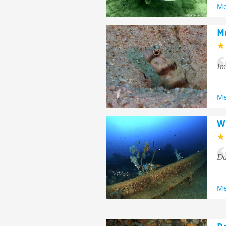
Me
M
Im
Me
W
Da
Me