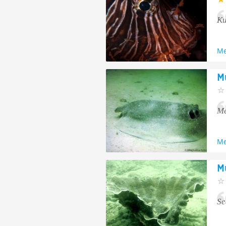
Ku
Me
M
Me
Me
M
Se