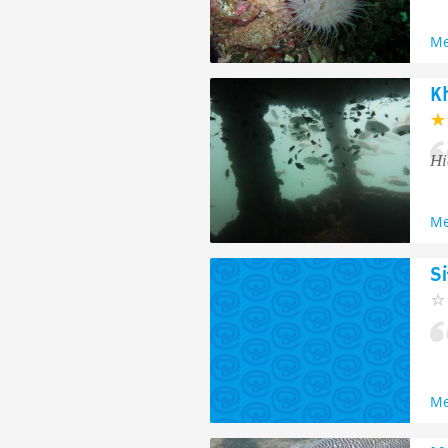
Me
K
Hi
Me
S
Me