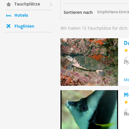
Tauchplätze
Empfohlene Eintr
Sortieren nach
Hotels
Fluglinien
Wir haben 15 Tauchplätze für dich
D
Dy
Me
M
Bu