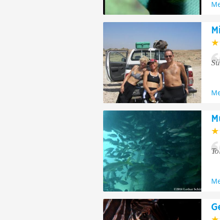
Me
M
Sü
Me
M
To
Me
G