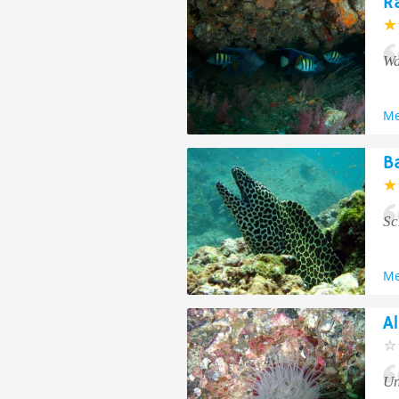
R
Wa
Me
B
Sc
Me
A
Un