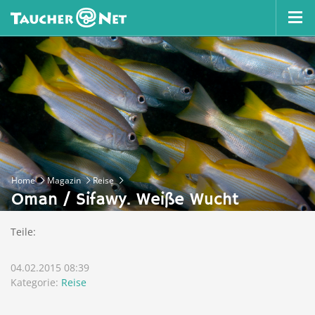
Home
Magazin
Reise
Oman / Sifawy. Weiße Wucht
Teile:
04.02.2015 08:39
Kategorie:
Reise