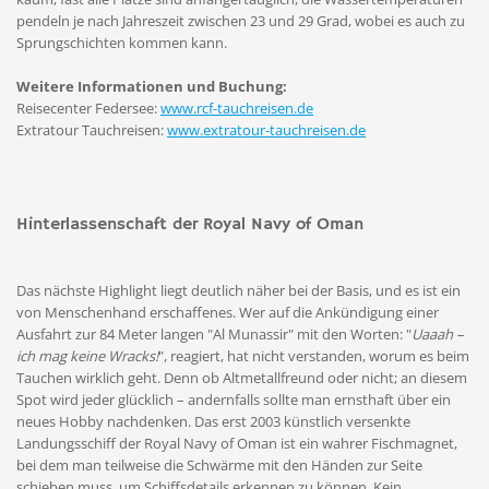
pendeln je nach Jahreszeit zwischen 23 und 29 Grad, wobei es auch zu
Sprungschichten kommen kann.
Weitere Informationen und Buchung:
Reisecenter Federsee:
www.rcf-tauchreisen.de
Extratour Tauchreisen:
www.extratour-tauchreisen.de
Hinterlassenschaft der Royal Navy of Oman
Das nächste Highlight liegt deutlich näher bei der Basis, und es ist ein
von Menschenhand erschaffenes. Wer auf die Ankündigung einer
Ausfahrt zur 84 Meter langen "Al Munassir" mit den Worten: "
Uaaah –
ich mag keine Wracks!
", reagiert, hat nicht verstanden, worum es beim
Tauchen wirklich geht. Denn ob Altmetallfreund oder nicht; an diesem
Spot wird jeder glücklich – andernfalls sollte man ernsthaft über ein
neues Hobby nachdenken. Das erst 2003 künstlich versenkte
Landungsschiff der Royal Navy of Oman ist ein wahrer Fischmagnet,
bei dem man teilweise die Schwärme mit den Händen zur Seite
schieben muss, um Schiffsdetails erkennen zu können. Kein