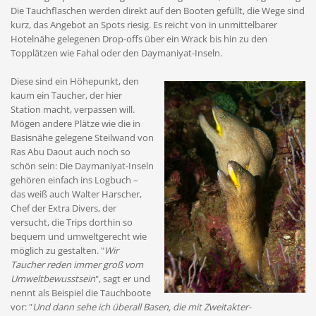
Die Tauchflaschen werden direkt auf den Booten gefüllt, die Wege sind
kurz, das Angebot an Spots riesig. Es reicht von in unmittelbarer
Hotelnähe gelegenen Drop-offs über ein Wrack bis hin zu den
Topplätzen wie Fahal oder den Daymaniyat-Inseln.
Diese sind ein Höhepunkt, den
kaum ein Taucher, der hier
Station macht, verpassen will.
Mögen andere Plätze wie die in
Basisnähe gelegene Steilwand von
Ras Abu Daout auch noch so
schön sein: Die Daymaniyat-Inseln
gehören einfach ins Logbuch –
das weiß auch Walter Harscher,
Chef der Extra Divers, der
versucht, die Trips dorthin so
bequem und umweltgerecht wie
möglich zu gestalten. "
Wir
Taucher reden immer groß vom
Umweltbewusstsein
", sagt er und
nennt als Beispiel die Tauchboote
vor: "
Und dann sehe ich überall Basen, die mit Zweitakter-