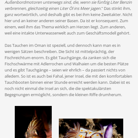
Außenbordmotoren unterwegs sind, die, wenn sie fünfzig Liter Benzin
verbrennen, gleichzeitig einen Liter Öl ins Meer jagen.
" Das stinkt ihm,
ganz wortwörtlich, und deshalb gibt es bei ihm keine Zweitakter. Nicht
hier und an keiner anderen seiner Basen. Da ist er konsequent. Zum
einem, weil ihm das Thema wirklich am Herzen liegt. Zum anderen,
weil eine intakte Unterwasserwelt auch zum Geschäftsmodell gehört.
Das Tauchen im Oman ist speziell, und dennoch kann man es in
wenigen Sätzen beschreiben. Die Sicht ist mittelprächtig, der
Fischreichtum enorm. Es gibt Tauchgänge, da zanken sich die
Fischschwärme mit Adlerrochen und Walhaien um die besten Plätze
und es gibt Tauchgänge – seien wir ehrlich – da passiert nichts von
alledem. So ist es auch bei Fahal, jener Insel, die mit den komfortablen
Tauchbooten binnen einer Stunde erreicht werden kann. Dabei ist es
noch nicht einmal die Insel an sich, die die spektakulärsten
Begegnungen ermöglicht, sondern die kleinen Riffe drumherum.