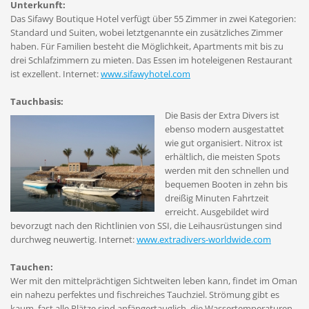
Unterkunft:
Das Sifawy Boutique Hotel verfügt über 55 Zimmer in zwei Kategorien:
Standard und Suiten, wobei letztgenannte ein zusätzliches Zimmer
haben. Für Familien besteht die Möglichkeit, Apartments mit bis zu
drei Schlafzimmern zu mieten. Das Essen im hoteleigenen Restaurant
ist exzellent. Internet:
www.sifawyhotel.com
Tauchbasis:
Die Basis der Extra Divers ist
ebenso modern ausgestattet
wie gut organisiert. Nitrox ist
erhältlich, die meisten Spots
werden mit den schnellen und
bequemen Booten in zehn bis
dreißig Minuten Fahrtzeit
erreicht. Ausgebildet wird
bevorzugt nach den Richtlinien von SSI, die Leihausrüstungen sind
durchweg neuwertig. Internet:
www.extradivers-worldwide.com
Tauchen:
Wer mit den mittelprächtigen Sichtweiten leben kann, findet im Oman
ein nahezu perfektes und fischreiches Tauchziel. Strömung gibt es
kaum, fast alle Plätze sind anfängertauglich, die Wassertemperaturen