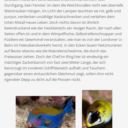
Durchgang, kein Fenster, im dem die Weichkorallen nicht wie überreife
Weintrauben hängen. Im Licht der Lampen leuchten sie rot, gelb und
purpur, verdecken unzählige Nacktschnecken und verleihen dem
toten Metall neues Leben. Doch nichts davon ist ähnlich
beeindruckend wie der Heckbereich; ein riesiger Raum, der nach allen
Seiten offen ist und in dem Wimpelfische, Gelbstreifenschnapper und
Füsiliere ein Gewimmel veranstalten, wie man es von der Londoner U-
Bahn im Feierabendverkehr kennt. In den Ecken lauern Netzmuränen
auf Beute; ebenso wie die Makrelenschwärme, die durch das
Freiwasser ziehen. Doch der Chef im Ring hier ist eindeutig ein
mächtiger Zackenbarsch von fast zwei Meter Länge, der sich
bevorzugt im vorderen Schiffsbereich aufhält und Tauchern
gegenüber einen erstaunlichen Gleichmut zeigt, sofern ihm nicht
irgendein Depp zu dicht auf die Flossen rückt.