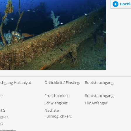
Hochl
chgang Hallaniyat
Örtlichkeit / Einstieg:
Bootstauchgang
er
Erreichbarkeit:
Bootstauchgang
Schwierigkeit:
Für Anfänger
-TG
Nächste
Füllmöglichkeit:
gs-TG
TG
tauchgang