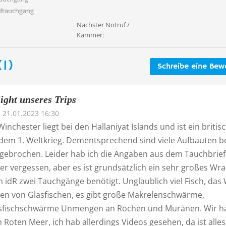
dtauchgang
Nächster Notruf /
Kammer:
1)
Schreibe eine Bew
ight unseres Trips
21.01.2023 16:30
 Winchester liegt bei den Hallaniyat Islands und ist ein britis
dem 1. Weltkrieg. Dementsprechend sind viele Aufbauten be
brochen. Leider hab ich die Angaben aus dem Tauchbrief
r vergessen, aber es ist grundsätzlich ein sehr großes Wra
 idR zwei Tauchgänge benötigt. Unglaublich viel Fisch, das
gen von Glasfischen, es gibt große Makrelenschwärme,
sfischschwärme Unmengen an Rochen und Muränen. Wir h
m Roten Meer, ich hab allerdings Videos gesehen, da ist alles