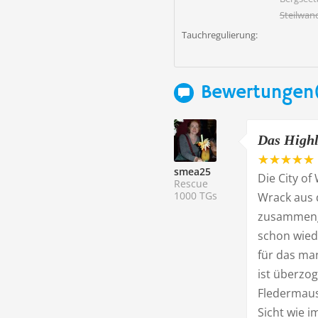
Steilwan
Tauchregulierung:
Bewertungen(
Das Highl
smea25
Die City of
Rescue
1000 TGs
Wrack aus 
zusammenge
schon wiede
für das man
ist überzo
Fledermau
Sicht wie i