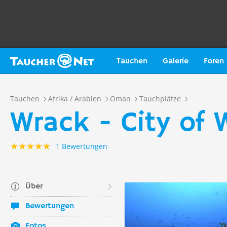
Tauchen
Galerie
Foren
Tauchen
Afrika / Arabien
Oman
Tauchplätze
Wrack - City of 
1 Bewertungen
Über
Bewertungen
Fotos