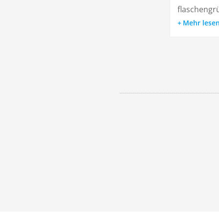
flaschengrü
Mehr lese