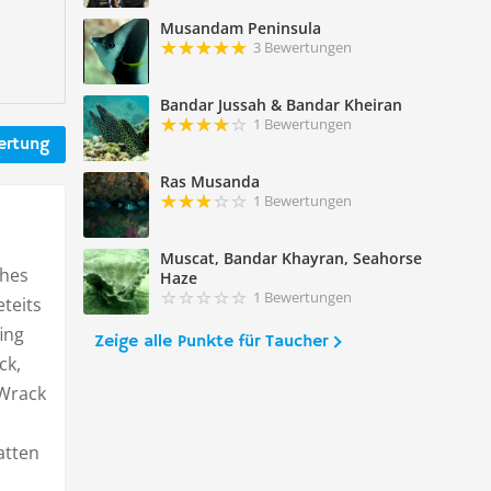
Musandam Peninsula
3 Bewertungen
Bandar Jussah & Bandar Kheiran
1 Bewertungen
ertung
Ras Musanda
1 Bewertungen
Muscat, Bandar Khayran, Seahorse
ches
Haze
1 Bewertungen
teits
ing
Zeige alle Punkte für Taucher
ck,
 Wrack
atten