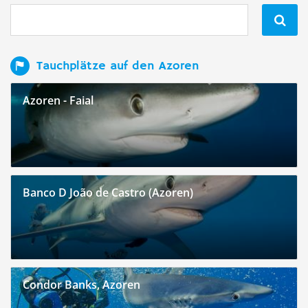

Tauchplätze auf den Azoren
Azoren - Faial
Banco D João de Castro (Azoren)
Condor Banks, Azoren