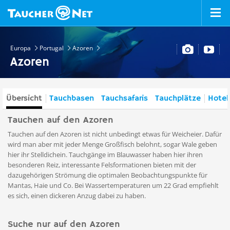
Europa
Portugal
Azoren
Azoren
Übersicht
Tauchbasen
Tauchsafaris
Tauchplätze
Hotel
Tauchen auf den Azoren
Tauchen auf den Azoren ist nicht unbedingt etwas für Weicheier. Dafür
wird man aber mit jeder Menge Großfisch belohnt, sogar Wale geben
hier ihr Stelldichein. Tauchgänge im Blauwasser haben hier ihren
besonderen Reiz, interessante Felsformationen bieten mit der
dazugehörigen Strömung die optimalen Beobachtungspunkte für
Mantas, Haie und Co. Bei Wassertemperaturen um 22 Grad empfiehlt
es sich, einen dickeren Anzug dabei zu haben.
Suche nur auf den Azoren