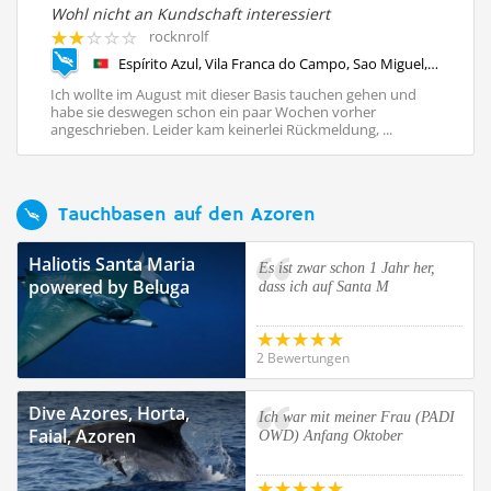
Wohl nicht an Kundschaft interessiert
Kl
rocknrolf
Espírito Azul, Vila Franca do Campo, Sao Miguel, Azoren, Portugal, Azoren
on
Ich wollte im August mit dieser Basis tauchen gehen und
De
hr
habe sie deswegen schon ein paar Wochen vorher
Fr
angeschrieben. Leider kam keinerlei Rückmeldung, ...
kl
Tauchbasen auf den Azoren
Haliotis Santa Maria
Es ist zwar schon 1 Jahr her,
powered by Beluga
dass ich auf Santa M
2 Bewertungen
Dive Azores, Horta,
Ich war mit meiner Frau (PADI
Faial, Azoren
OWD) Anfang Oktober