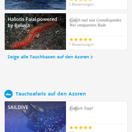
2 Bewertungen
Haliotis Faial powered
Gleich mal was Grundlegendes:
by Beluga
Wer entspanntes Bade
1 Bewertungen
Zeige alle Tauchbasen auf den Azoren
Tauchsafaris auf den Azoren
SAILDIVE
Einfach Topp!