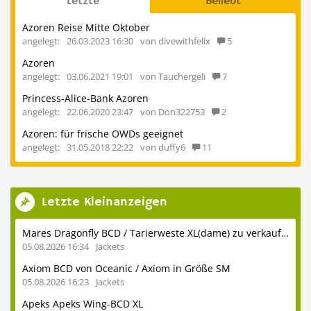
Letzte
Beliebt
Azoren Reise Mitte Oktober
angelegt:
26.03.2023 16:30
von divewithfelix
5
Azoren
angelegt:
03.06.2021 19:01
von Tauchergeli
7
Princess-Alice-Bank Azoren
angelegt:
22.06.2020 23:47
von Don322753
2
Azoren: für frische OWDs geeignet
angelegt:
31.05.2018 22:22
von duffy6
11
Letzte Kleinanzeigen
Mares Dragonfly BCD / Tarierweste XL(dame) zu verkaufen
05.08.2026 16:34
Jackets
Axiom BCD von Oceanic / Axiom in Größe SM
05.08.2026 16:23
Jackets
Apeks Apeks Wing-BCD XL