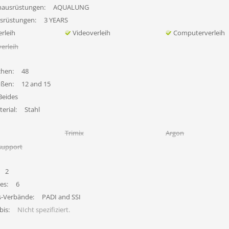
hausrüstungen:
AQUALUNG
usrüstungen:
3 YEARS
rleih
Videoverleih
Computerverleih
erleih
chen:
48
ößen:
12 and 15
Beides
erial:
Stahl
Trimix
Argon
support
2
es:
6
s-Verbände:
PADI and SSI
bis:
NIcht spezifiziert.