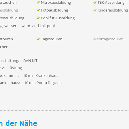
ertauchen
Nitroxausbildung
TEK-Ausbildung
ausbildung
Fotoausbildung
Kinderausbildung
tenausbildung
Pool für Ausbildung
sgewässer:
warm and kalt pool
stouren
Tagestouren
Mehrtagestouren
uchen
usstattung:
DAN KIT
fe Ausrüstung
ekokammer:
10 min Krankenhaus
rankenhaus:
10 min Ponta Delgada
n der Nähe