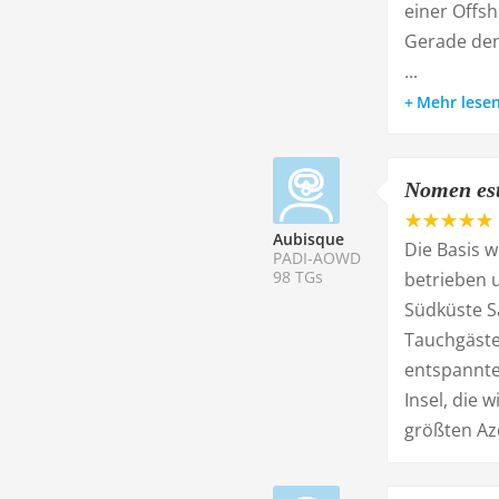
einer Offs
Gerade den
...
Mehr lese
Nomen es
Aubisque
Die Basis 
PADI-AOWD
98 TGs
betrieben u
Südküste Sa
Tauchgäste
entspannte
Insel, die 
größten Azo