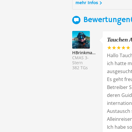
mehr Infos
Bewertungen
Tauchen A
HBrinkmann
Hallo Tauc
CMAS 3-
Stern
ich hatte m
382 TGs
ausgesucht
Es geht fre
Betreiber 
deren Guide
internatio
Austausch 
Alleinreis
Ich habe s