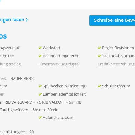
n
ungen lesen
Schreibe eine Bew
os
ngsverkauf
Werkstatt
Regler-Revisionen
rbeiten
Behindertengerecht
Tauchclub vorha
lung analog
Filmentwicklung digital
Kreditkartenzahlung
en:
BAUER PE700
raum
Spülbecken Ausrüstung
Schulungsraum
her
Lampenlademöglichkeit
5m RIB VANGUARD + 7,5 RIB VALIANT + 6m RIB
 Tauchgewässer:
5min to 30min
Aufenthaltsraum
ausrüstungen:
20