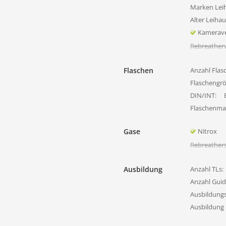
Marken Lei
Alter Leiha
Kamerave
Rebreatherv
Flaschen
Anzahl Flas
Flaschengr
DIN/INT:
Flaschenmat
Gase
Nitrox
Rebreather
Ausbildung
Anzahl TLs:
Anzahl Guid
Ausbildung
Ausbildung 