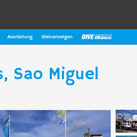
Ausrüstung
Kleinanzeigen
s, Sao Miguel
35 F