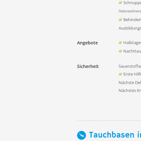
Schnupp
Rebreather
Behinder
Ausbildung
Angebote
Halbtage
Nachtta
Sicherheit
Sauerstoffa
Erste Hil
Nächste D
Nächstes K
Tauchbasen i