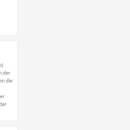
o)
n der
en die
er
 der