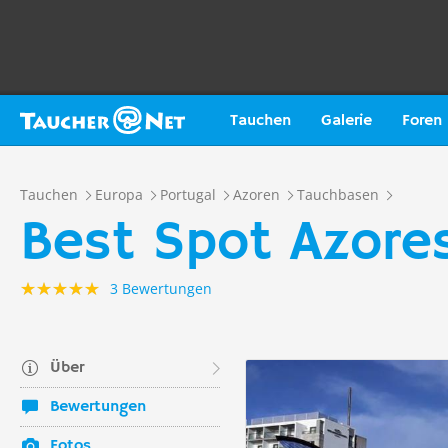
Tauchen
Galerie
Foren
Tauchen
Europa
Portugal
Azoren
Tauchbasen
Best Spot Azore
3 Bewertungen
Über
Bewertungen
Fotos