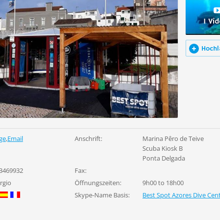
1 Vi
Hochl
ge
,
Email
Anschrift:
Marina Pêro de Teive
Scuba Kiosk B
Ponta Delgada
3469932
Fax:
rgio
Öffnungszeiten:
9h00 to 18h00
Skype-Name Basis:
Best Spot Azores Dive Cen