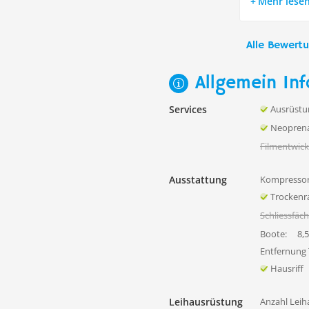
Mehr lese
Alle Bewert
Allgemein Inf
Services
Ausrüstu
Neoprena
Filmentwick
Ausstattung
Kompressor
Trocken
Schliessfäc
Boote:
8,
Entfernung
Hausriff
Leihausrüstung
Anzahl Leih