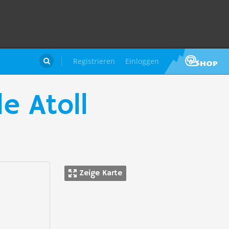
Registrieren
Einloggen

e Atoll
Zeige Karte