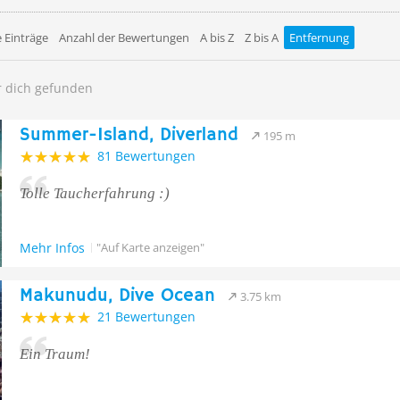
 Einträge
Anzahl der Bewertungen
A bis Z
Z bis A
Entfernung
r dich gefunden
Summer-Island, Diverland
195 m
81 Bewertungen
Tolle Taucherfahrung :)
Mehr Infos
"Auf Karte anzeigen"
Makunudu, Dive Ocean
3.75 km
21 Bewertungen
Ein Traum!