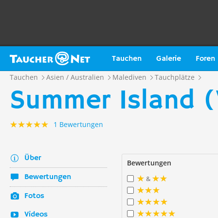
Tauchen
Galerie
Foren
Tauchen
Asien / Australien
Malediven
Tauchplätze
Summer Island (V
1 Bewertungen
Über
Bewertungen
Bewertungen
&
Fotos
Videos