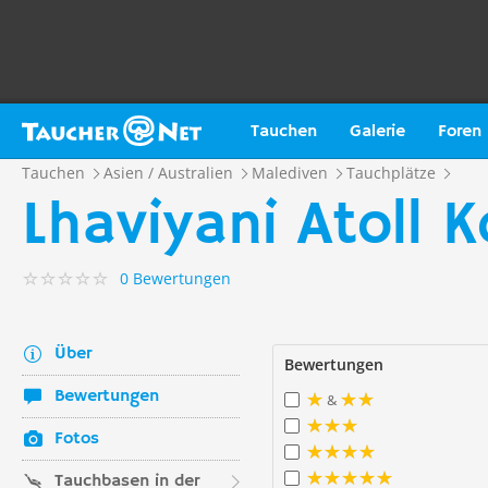
Tauchen
Galerie
Foren
Tauchen
Asien / Australien
Malediven
Tauchplätze
Lhaviyani Atoll
0 Bewertungen
Über
Bewertungen
Bewertungen
&
Fotos
Tauchbasen in der