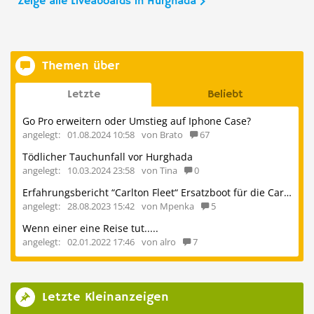
Zeige alle Liveaboards in Hurghada
Themen über
Letzte
Beliebt
Go Pro erweitern oder Umstieg auf Iphone Case?
angelegt:
01.08.2024 10:58
von Brato
67
Tödlicher Tauchunfall vor Hurghada
angelegt:
10.03.2024 23:58
von Tina
0
Erfahrungsbericht “Carlton Fleet“ Ersatzboot für die Carlton Queen
angelegt:
28.08.2023 15:42
von Mpenka
5
Wenn einer eine Reise tut.....
angelegt:
02.01.2022 17:46
von alro
7
Letzte Kleinanzeigen