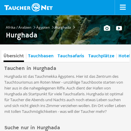
Afrika / Arabien
Ägypten
Hurghada
Hurghada
Übersicht
Tauchbasen
Tauchsafaris
Tauchplätze
Hotel
Tauchen in Hurghada
Hurghada ist das Tauchmekka Ägyptens. Hier ist das Zentrum des
Tauchtourismus am Roten Meer - unzählige Tauchboote starten von
hier aus in die nahegelegenen Riffe. Auch dient der Hafen von
Hurghada als Startpunkt für viele Tauchsafaris. Hurghada ist optimal
für Taucher die Abends und Nachts auch noch etwas Leben suchen
und sich nicht gleich ins Zimmer verziehen wollen. Ein Ort voller Leben
mit tollen Tauchmöglichkeiten - was will der Taucher mehr?
Suche nur in Hurghada