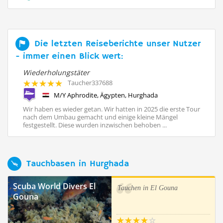
Die letzten Reiseberichte unser Nutzer
- immer einen Blick wert:
Wiederholungstäter
Ta
Taucher337688
M/Y Aphrodite, Ägypten, Hurghada
ie
Wir haben es wieder getan. Wir hatten in 2025 die erste Tour
Wi
ge.
nach dem Umbau gemacht und einige kleine Mängel
Ch
festgestellt. Diese wurden inzwischen behoben ...
wu
Tauchbasen in Hurghada
Scuba World Divers El
Tauchen in El Gouna
Gouna