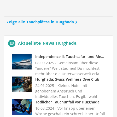
Zeige alle Tauchplätze in Hurghada
Aktuellste News Hurghada
Independence II: Tauchsafari und Meeresbiologie
08.09.2025
- Gemeinsam über diese
"andere" Welt staunen! Du möchtest
mehr über die Unterwasserwelt erfa...
Hurghada: Swiss Wellness Dive Club
24.01.2025
- Kleines Hotel mit
gehobenem Anspruch und
Individuelles Tauchen: Es gibt wohl
kaum einen Or...
Tödlicher Tauchunfall vor Hurghada
10.03.2024
- Vor knapp über einer
Woche geschah ein schrecklicher Unfall