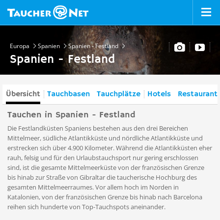
Europa
Spanien
Spanien - Festland
Spanien - Festland
Übersicht
Tauchbasen
Tauchplätze
Hotels
Restaurant
Tauchen in Spanien - Festland
Die Festlandküsten Spaniens bestehen aus den drei Bereichen
Mittelmeer, südliche Atlantikküste und nördliche Atlantikküste und
erstrecken sich über 4.900 Kilometer. Während die Atlantikküsten eher
rauh, felsig und für den Urlaubstauchsport nur gering erschlossen
sind, ist die gesamte Mittelmeerküste von der französischen Grenze
bis hinab zur Straße von Gibraltar die taucherische Hochburg des
gesamten Mittelmeerraumes. Vor allem hoch im Norden in
Katalonien, von der französischen Grenze bis hinab nach Barcelona
reihen sich hunderte von Top-Tauchspots aneinander.