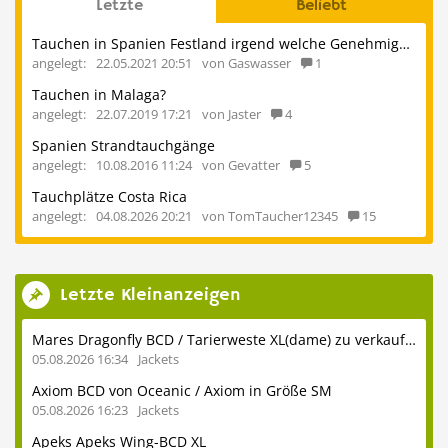
Letzte
Beliebt
Tauchen in Spanien Festland irgend welche Genehmigungen erforderlich ?
angelegt:
22.05.2021 20:51
von Gaswasser
1
Tauchen in Malaga?
angelegt:
22.07.2019 17:21
von Jaster
4
Spanien Strandtauchgänge
angelegt:
10.08.2016 11:24
von Gevatter
5
Tauchplätze Costa Rica
angelegt:
04.08.2026 20:21
von TomTaucher12345
15
Letzte Kleinanzeigen
Mares Dragonfly BCD / Tarierweste XL(dame) zu verkaufen
05.08.2026 16:34
Jackets
Axiom BCD von Oceanic / Axiom in Größe SM
05.08.2026 16:23
Jackets
Apeks Apeks Wing-BCD XL