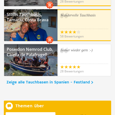
28 Bewertungen
Stollis Tauchbasis,
Wundervolle Tauchbasis
Tamariu, Costa Brava
58 Bewertungen
Poseidon Nemrod Club,
Immer wieder gern :-)
Calella de Palafrugell
28 Bewertungen
Zeige alle Tauchbasen in Spanien - Festland
Themen über