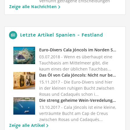
Vernunft getragene Entscheidungen
Zeige alle Nachrichten
verhinde...
Letzte Artikel Spanien - Festland
Euro-Divers Cala Jóncols im Norden Spaniens
03.07.2018
- Wenn es überhaupt eine
Tauchbasis am Mittelmeer gibt, die
kaum eines der üblichen Tauchbas...
Das Öl von Cala Jóncols: Nicht nur bei Feinschmeckern beliebt
15.11.2017
- Die Euro-Divers sind hier
in der kleinen ruhigen Bucht zwischen
Rosas und Cadaqués schon i...
Die streng geheime Wein-Veredelung an den Top-Spots der Euro-Divers Cala Jóncols
13.10.2017
- Cala Jóncols ist eine kleine,
verträumte Bucht am Cap de Creus
zwischen Rosas und Cadaqués...
Zeige alle Artikel