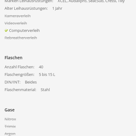
Marken Leihausrüstungen:
XCEL, Audaxpro, SeacSub, Cressi, Tilly
Alter Leihausrüstungen:
1 Jahr
Kameraverleih
Videoverleih
Computerverleih
Rebreatherverleih
Flaschen
Anzahl Flaschen:
40
Flaschengrößen:
5 bis 15 L
DIN/INT:
Beides
Flaschenmaterial:
Stahl
Gase
Nitrox
Trimix
Argon