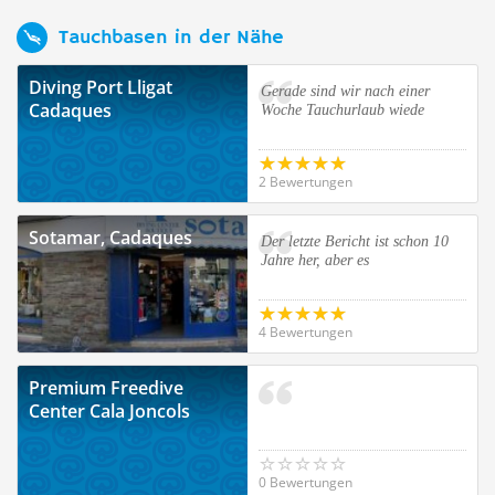
Tauchbasen in der Nähe
Diving Port Lligat
Gerade sind wir nach einer
Cadaques
Woche Tauchurlaub wiede
2 Bewertungen
Sotamar, Cadaques
Der letzte Bericht ist schon 10
Jahre her, aber es
4 Bewertungen
Premium Freedive
Center Cala Joncols
0 Bewertungen