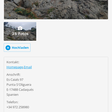
25 Fotos
Hochladen
Kontakt:
Homepage
,
Email
Anschrift:
Es Caials 97
Punta S'Oliguera
E-17488 Cadaqués
Spanien
Telefon:
+34 972 258980