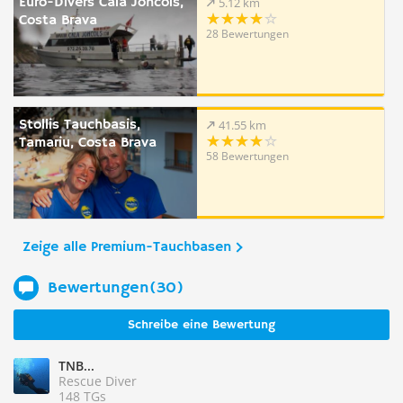
Euro-Divers Cala Joncols,
5.12 km
Costa Brava
28 Bewertungen
Stollis Tauchbasis,
41.55 km
Tamariu, Costa Brava
58 Bewertungen
Zeige alle Premium-Tauchbasen
Bewertungen(30)
Schreibe eine Bewertung
TNB...
Rescue Diver
148 TGs