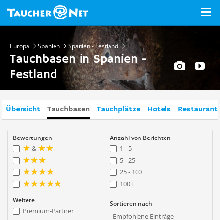
Europa
Spanien
Spanien - Festland
Tauchbasen in Spanien -
Festland
Übersicht
Tauchbasen
Tauchplätze
Hotels
Restaurant
Bewertungen
Anzahl von Berichten
&
1 - 5
5 - 25
25 - 100
100+
Weitere
Sortieren nach
Premium-Partner
Empfohlene Einträge