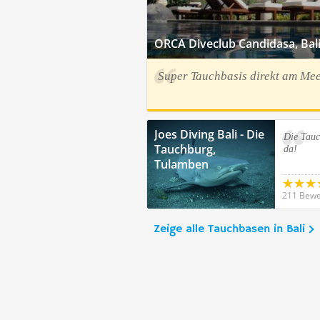
ORCA Diveclub Candidasa, Bal
Super Tauchbasis direkt am Me
Joes Diving Bali - Die
Die Tauc
Tauchburg,
da!
Tulamben
211 Bewe
Zeige alle Tauchbasen in Bali