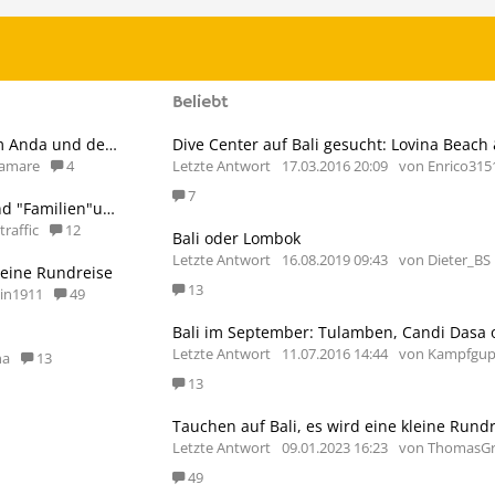
Beliebt
Wie geht es weiter mit dem Alam Anda und dem Siddhartha?
ramare
4
Letzte Antwort
17.03.2016 20:09
von Enrico315
7
Empfehlungen: Bali (Tauchen und "Familien"urlaub)
raffic
12
Bali oder Lombok
Letzte Antwort
16.08.2019 09:43
von Dieter_BS
leine Rundreise
13
in1911
49
Letzte Antwort
11.07.2016 14:44
von Kampfgu
na
13
13
Tauchen auf Bali, es wird eine kleine Rund
Letzte Antwort
09.01.2023 16:23
von ThomasG
49