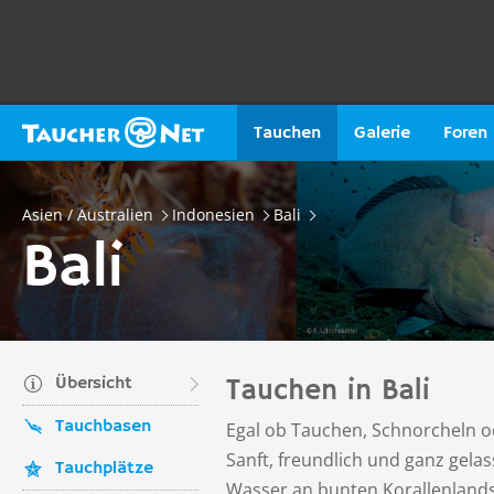
Tauchen
Galerie
Foren
Asien / Australien
Indonesien
Bali
Bali
Übersicht
Tauchen in Bali
Tauchbasen
Egal ob Tauchen, Schnorcheln od
Sanft, freundlich und ganz gela
Tauchplätze
Wasser an bunten Korallenlands