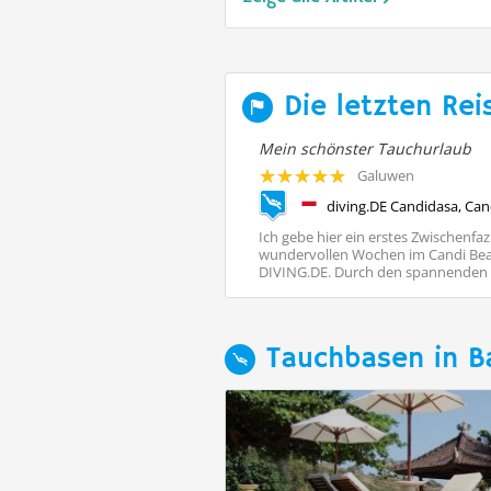
Die letzten Rei
Mein schönster Tauchurlaub
der
Galuwen
iving Bali, Indonesien, Bali
 Padangbai viele, hier ist alles gut
Ich gebe hier ein erstes Zwischenfaz
iel, viel Freiheiten für erfahrene
wundervollen Wochen im Candi Bea
stklassige ...
DIVING.DE. Durch den spannenden Be
Tauchbasen in Ba