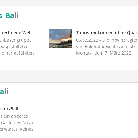
 Bali
diving.DE präsentiert neue Webseite
chbasengruppe
06.03.2022
- Die Provinzregie
eu gestalteter
von Bali hat beschlossen, ab
einer gefühlten
Montag, dem 7. März 2022,
ausländische R...
ali
ort/Bali
st ein anderes
e Gäste des Naya
erwartet. Keines