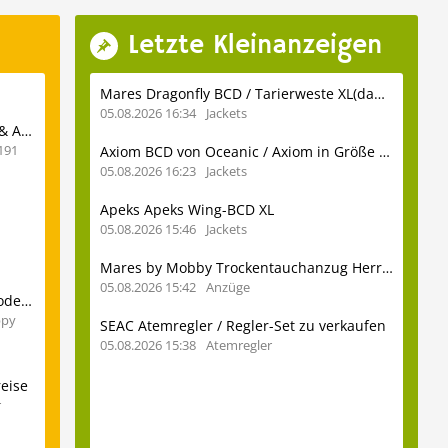
Letzte Kleinanzeigen
Mares Dragonfly BCD / Tarierweste XL(dame) zu verkaufen
05.08.2026 16:34
Jackets
Dive Center auf Bali gesucht: Lovina Beach & Amed
191
Axiom BCD von Oceanic / Axiom in Größe SM
05.08.2026 16:23
Jackets
Apeks Apeks Wing-BCD XL
05.08.2026 15:46
Jackets
Mares by Mobby Trockentauchanzug Herren Gr. S mit Stiefeln 41
05.08.2026 15:42
Anzüge
Bali im September: Tulamben, Candi Dasa oder Amed?
ppy
SEAC Atemregler / Regler-Set zu verkaufen
05.08.2026 15:38
Atemregler
reise
r