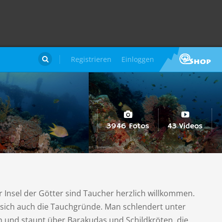
Registrieren
Einloggen

3946 Fotos
43 Videos
 Insel der Götter sind Taucher herzlich willkommen.
n sich auch die Tauchgründe. Man schlendert unter
n und staunt über Barakudas und Schildkröten, die