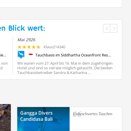
n Blick wert:
Mai 2926
Supe
Klaus214340
Scuba Libre Bali (Gani Bali Dive), Indonesien, Bali
Tauchbasis im Siddhartha Oceanfront Resort & Spa, Indonesien, Bali
s von
Wir waren vom 27. April bis 16. Mai in dem zugehörigen
Eine 
nd
Hotel und sind so viel wie möglich getaucht. Die beiden
klei
Tauchbasisbetreiber Sandra & Katharina ...
mach
...
Gangga Divers
Unbeschwertes Tauchen
Candidasa Bali