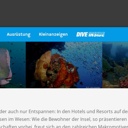
Ausrüstung
Kleinanzeigen
er auch nur Entspannen: In den Hotels und Resorts auf der
ssen im Wesen: Wie die Bewohner der Insel, so präsentiere
chaften vorbei, freut sich an den zahlreichen Makromotive