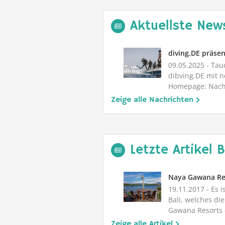
Aktuellste News
09.05.2025
- Tau
dibving.DE mit n
Homepage: Nach 
Ewigkeit de...
Zeige alle Nachrichten
Letzte Artikel B
Naya Gawana Res
19.11.2017
- Es i
Bali, welches di
Gawana Resorts 
mit Pa...
Zeige alle Artikel