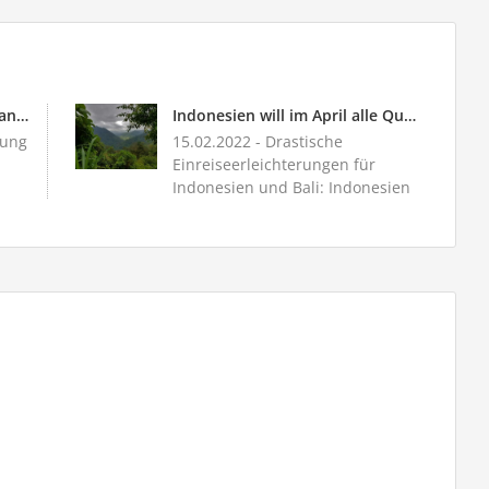
Touristen können ohne Quarantäne nach Bali einreisen
Indonesien will im April alle Quarantänebestimmungen aufheben
rung
15.02.2022
- Drastische
Einreiseerleichterungen für
Indonesien und Bali: Indonesien
erwägt die Aufhebun...