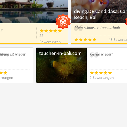
diving.DE Candidasa, Ca
i
Beach, Bali
Mein schönster Tauchurlaub
er
22
43 Bewert
Bewertungen
tauchen-in-bali.com
hburg ist wieder
Gerne wieder!
rtungen
5 Bewertungen