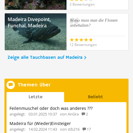
3 Bewertungen
Madeira Divepoint,
Wieso muss man die Flossen
Funchal, Madeira
anbehalten?
12 Bewertungen
Zeige alle Tauchbasen auf Madeira
Themen über
Letzte
Beliebt
Feilenmuschel oder doch was anderes ???
angelegt:
03.01.2025 10:37
von AnGra
2
Madeira für (Wieder)Einsteiger
angelegt:
14.02.2024 11:43
von stb216
17