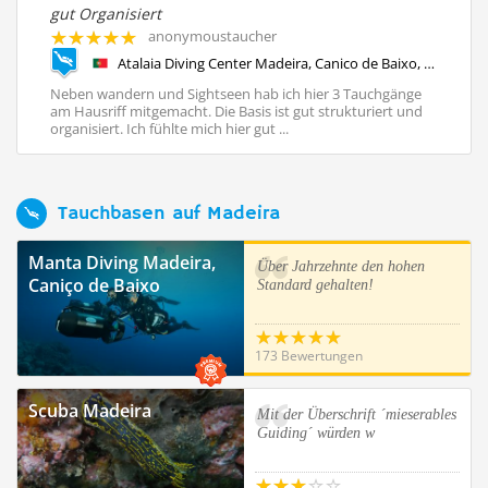
gut Organisiert
Im
anonymoustaucher
Manta Diving Madeira, Caniço de Baixo, Portugal, Madeira
Atalaia Diving Center Madeira, Canico de Baixo, Portugal, Madeira
Neben wandern und Sightseen hab ich hier 3 Tauchgänge
Le
am Hausriff mitgemacht. Die Basis ist gut strukturiert und
Än
organisiert. Ich fühlte mich hier gut ...
Ma
Tauchbasen auf Madeira
Manta Diving Madeira,
Über Jahrzehnte den hohen
Caniço de Baixo
Standard gehalten!
173 Bewertungen
Scuba Madeira
Mit der Überschrift ´mieserables
Guiding´ würden w