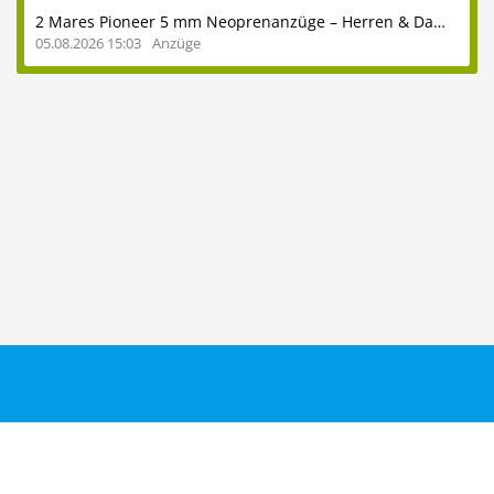
2 Mares Pioneer 5 mm Neoprenanzüge – Herren & Damen – auch einzeln erhältlich - ideal für heimische Seen und das Mittelmeer
05.08.2026 15:03
Anzüge
Taucher.Net
Reisebericht hinzufügen