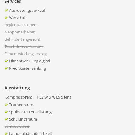
Services
Ausrüstungsverkauf
Werkstatt
Regler-Revisionen
Neoprenarbeiten
Behindertengerecht
Tauchclub vorhanden
Filmentwicklung analog
Filmentwicklung digital
Kreditkartenzahlung
Ausstattung
Kompressoren:
1 L&W 570 ES Silent
Trockenraum
Spülbecken Ausrüstung
Schulungsraum
Schliessfächer
Lampenlademöglichkeit