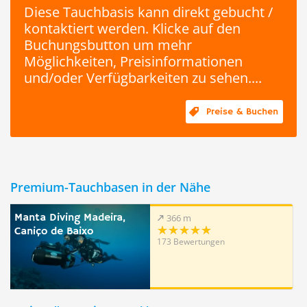
Diese Tauchbasis kann direkt gebucht /
kontaktiert werden. Klicke auf den
Buchungsbutton um mehr
Möglichkeiten, Preisinformationen
und/oder Verfügbarkeiten zu sehen....
Preise & Buchen
Premium-Tauchbasen in der Nähe
Manta Diving Madeira,
366 m
Caniço de Baixo
173 Bewertungen