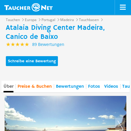
Tauchen
Europa
Portugal
Madeira
Tauchbasen
Atalaia Diving Center Madeira,
Canico de Baixo
89 Bewertungen
Schreibe eine Bewertung
Über
Preise & Buchen
Bewertungen
Fotos
Videos
Tau