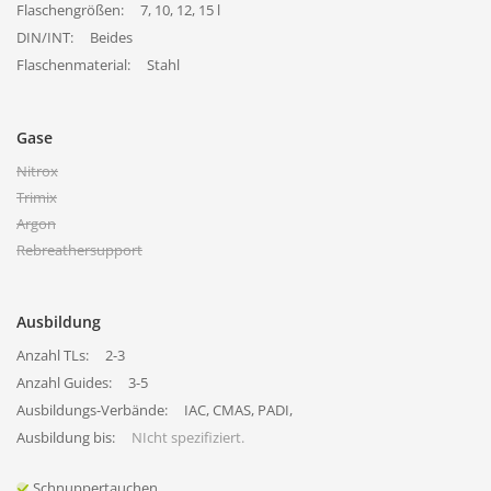
Flaschengrößen:
7, 10, 12, 15 l
DIN/INT:
Beides
Flaschenmaterial:
Stahl
Gase
Nitrox
Trimix
Argon
Rebreathersupport
Ausbildung
Anzahl TLs:
2-3
Anzahl Guides:
3-5
Ausbildungs-Verbände:
IAC, CMAS, PADI,
Ausbildung bis:
NIcht spezifiziert.
Schnuppertauchen