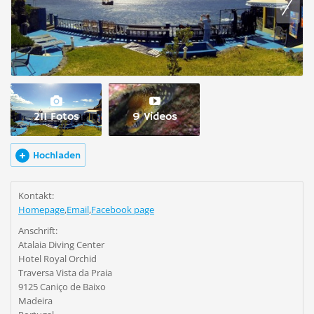
211 Fotos
9 Videos
Hochladen
Kontakt:
Homepage
,
Email
,
Facebook page
Anschrift:
Atalaia Diving Center
Hotel Royal Orchid
Traversa Vista da Praia
9125 Caniço de Baixo
Madeira