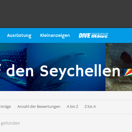
Ausrüstung
Kleinanzeigen
f den Seychellen
nträge
Anzahl der Bewertungen
A bis Z
Z bis A
h gefunden