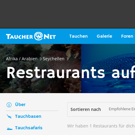
Tauchen
Galerie
Foren
Afrika / Arabien
Seychellen
Restraurants au
Über
Empfohlene Ei
Sortieren nach
Tauchbasen
Wir haben 1 Restaurants für dic
Tauchsafaris