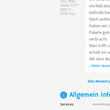
Inst. PDA,
CMAS TL**;
Vorfeld des
VEST T...
befindliche
2700 TGs
Nach anfän
haben wir 
Pakete geb
verbracht.
Man trifft
erhält ein 
Mit dem Bo
Mehr lese
Alle Bewert
Allgemein Inf
Services
Ausrüstung