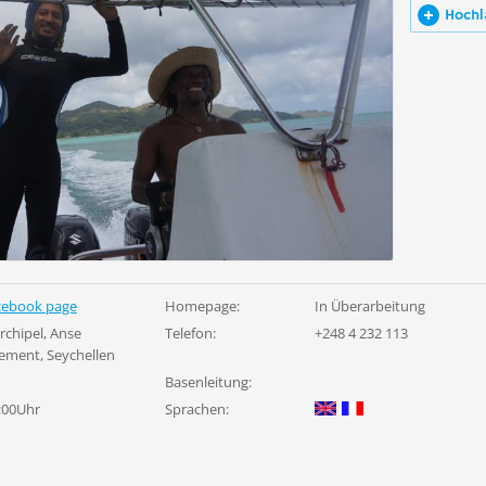
Hochl
cebook page
Homepage:
In Überarbeitung
rchipel, Anse
Telefon:
+248 4 232 113
ment, Seychellen
Basenleitung:
7:00Uhr
Sprachen: