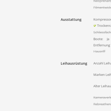
Neoprenarb
Filmentwick
Ausstattung
Kompressor
Trocken
Schliessfäc
Boote:
Ja
Entfernung
Hausriff
Leihausrüstung
Anzahl Leih
Marken Lei
Alter Leiha
Kameraverl
Rebreatherv