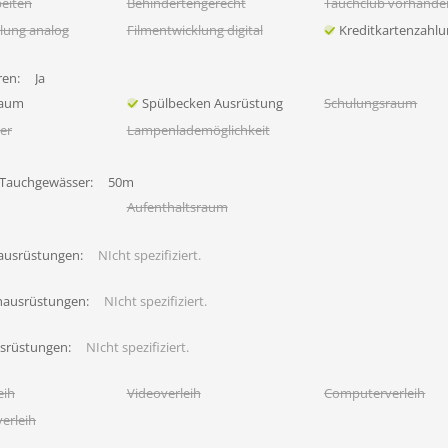
eiten
Behindertengerecht
Tauchclub vorhande
lung analog
Filmentwicklung digital
Kreditkartenzahl
en:
Ja
raum
Spülbecken Ausrüstung
Schulungsraum
her
Lampenlademöglichkeit
 Tauchgewässer:
50m
Aufenthaltsraum
ausrüstungen:
NIcht spezifiziert.
hausrüstungen:
NIcht spezifiziert.
usrüstungen:
NIcht spezifiziert.
eih
Videoverleih
Computerverleih
erleih