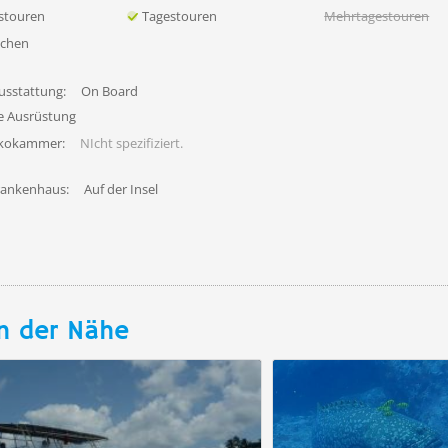
stouren
Tagestouren
Mehrtagestouren
uchen
usstattung:
On Board
fe Ausrüstung
ekokammer:
NIcht spezifiziert.
rankenhaus:
Auf der Insel
n der Nähe