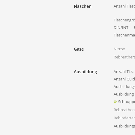
Flaschen
Anzahl Flas
Flaschengr
DIN/INT:
Flaschenmat
Gase
Nitrox
Rebreather
Ausbildung
Anzahl TLs:
Anzahl Guid
Ausbildung
Ausbildung 
Schnupp
Rebreather
Behinderte
Ausbildung