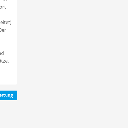
ort
eitet)
0er
nd
ätze.
ertung