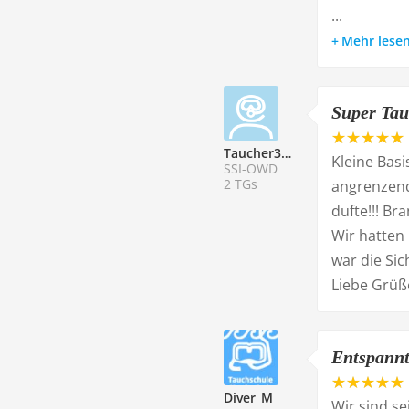
...
Mehr lese
Super Tau
Taucher333923
Kleine Bas
SSI-OWD
2 TGs
angrenzend
dufte!!! B
Wir hatten
war die Si
Liebe Grüß
Entspannt
Diver_M
Wir sind se