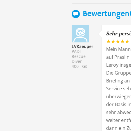
Bewertungen
Sehr pers
LVKaeuper
Mein Mann 
PADI
Rescue
auf Prasli
Diver
Leroy insg
400 TGs
Die Gruppe
Briefing a
Service seh
überwiegen
der Basis i
sehr abwec
weiter entf
dann ein Zu