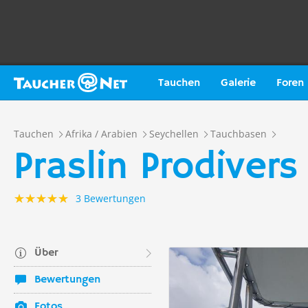
Tauchen
Galerie
Foren
Tauchen
Afrika / Arabien
Seychellen
Tauchbasen
Praslin Prodivers
3 Bewertungen
Über
Bewertungen
Fotos