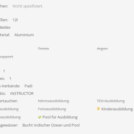
chen:
NIcht spezifiziert.
ößen:
12l
Beides
erial:
Aluminium
Trimix
Argon
support
1
es:
1
s-Verbände:
Padi
bis:
INSTRUCTOR
ertauchen
Nitroxausbildung
TEK-Ausbildung
ausbildung
Fotoausbildung
Kinderausbildung
nausbildung
Pool für Ausbildung
sgewässer:
Bucht Indischer Ozean und Pool