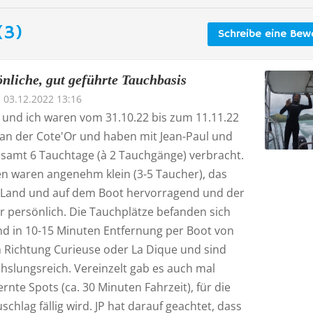
(3)
Schreibe eine Bew
önliche, gut geführte Tauchbasis
03.12.2022 13:16
und ich waren vom 31.10.22 bis zum 11.11.22
n an der Cote'Or und haben mit Jean-Paul und
esamt 6 Tauchtage (à 2 Tauchgänge) verbracht.
n waren angenehm klein (3-5 Taucher), das
n Land und auf dem Boot hervorragend und der
r persönlich. Die Tauchplätze befanden sich
d in 10-15 Minuten Entfernung per Boot von
n Richtung Curieuse oder La Dique und sind
hslungsreich. Vereinzelt gab es auch mal
ernte Spots (ca. 30 Minuten Fahrzeit), für die
schlag fällig wird. JP hat darauf geachtet, dass