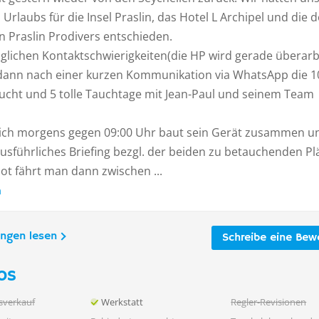
 Urlaubs für die Insel Praslin, das Hotel L Archipel und die d
n Praslin Prodivers entschieden.
glichen Kontaktschwierigkeiten(die HP wird gerade überarb
dann nach einer kurzen Kommunikation via WhatsApp die 1
ucht und 5 tolle Tauchtage mit Jean-Paul und seinem Team
 sich morgens gegen 09:00 Uhr baut sein Gerät zusammen u
ausführliches Briefing bezgl. der beiden zu betauchenden Pl
ot fährt man dann zwischen ...
n
ungen lesen
Schreibe eine Bew
os
sverkauf
Werkstatt
Regler-Revisionen