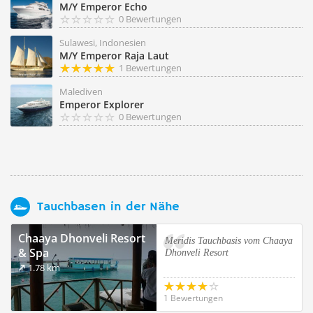
M/Y Emperor Echo
0 Bewertungen
Sulawesi, Indonesien
M/Y Emperor Raja Laut
1 Bewertungen
Malediven
Emperor Explorer
0 Bewertungen
Tauchbasen in der Nähe
Chaaya Dhonveli Resort
Meridis Tauchbasis vom Chaaya
& Spa
Dhonveli Resort
1.78 km
1 Bewertungen