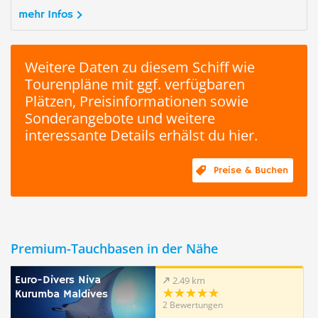
mehr Infos
Weitere Daten zu diesem Schiff wie
Tourenpläne mit ggf. verfügbaren
Plätzen, Preisinformationen sowie
Sonderangebote und weitere
interessante Details erhälst du hier.
Preise & Buchen
Premium-Tauchbasen in der Nähe
Euro-Divers Niva
2.49 km
Kurumba Maldives
2 Bewertungen