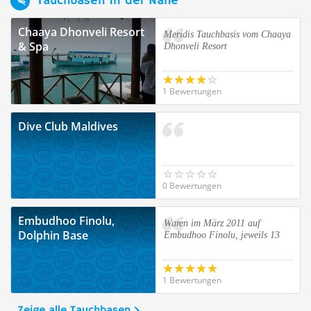
Tauchbasen in der Nähe
Chaaya Dhonveli Resort
Meridis Tauchbasis vom Chaaya
& Spa
Dhonveli Resort
1 Bewertungen
Dive Club Maldives
0 Bewertungen
Embudhoo Finolu,
Waren im März 2011 auf
Dolphin Base
Embudhoo Finolu, jeweils 13
1 Bewertungen
Zeige alle Tauchbasen