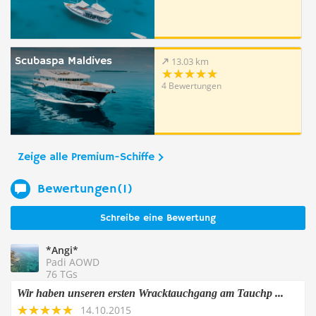
Scubaspa Maldives
13.03 km
4 Bewertungen
Zeige alle Premium-Schiffe
Bewertungen(1)
Schreibe eine Bewertung
*Angi*
Padi AOWD
76 TGs
Wir haben unseren ersten Wracktauchgang am Tauchp ...
14.10.2015