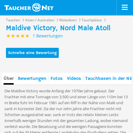
Tauchen
Asien / Australien
Malediven
Tauchplätze
Maldive Victory, Nord Male Atoll
1 Bewertungen
Schreibe eine Bewertung
Über
Bewertungen
Fotos
Videos
Tauchbasen in der Nä
Die Maldive Victory wurde Anfang der 1970er Jahre gebaut. Der
Frachter mit eine Tonnage von 3.500 und einer Länge von 110m bei 13
m Breite fuhr im Februar 1981 auf ein Riff in der Nähe von Malé und
sank in kürzester Zeit. Da der nur zehn Jahre alte Frachter nicht mit
Schotten ausgestattet war, sank er trotz des relativ kleinen Lecks
innerhalb weniger Stunden mit der gesamten Ladung, wobei niemand
verletzt wurde. Die Besatzung und die wenigen Passagiere konnten
sich auf die 30 Meter entfernte Landebahn des Flughafens retten. Die