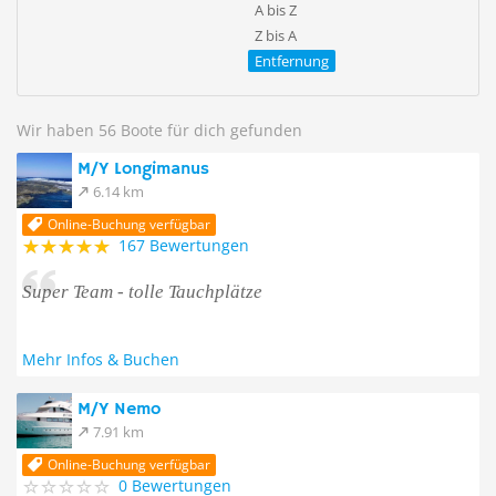
A bis Z
Z bis A
Entfernung
Wir haben 56 Boote für dich gefunden
M/Y Longimanus
6.14 km
Online-Buchung verfügbar
167 Bewertungen
Super Team - tolle Tauchplätze
Mehr Infos & Buchen
M/Y Nemo
7.91 km
Online-Buchung verfügbar
0 Bewertungen