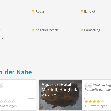
Radar
Echolot
er
i
Angeln/Fischen
Parasailing
rogramm
n der Nähe
Aquarius, Hotel
über 20Jahren trif
Marriott, Hurghada
Vollprofis gern hie
6.73 km
Bewertungen
51 Bewertungen