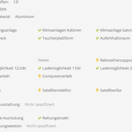
ößen:
12l
DIN
erial:
Aluminium
ngsanlage
Klimaanlagen Kabinen
Klimaanlage Salo
eck
Taucherplattform
Aufenthaltsraum
Trimix
Rebreathersuppo
ichkeit 12/24V
Lademöglichkeit 110V
Lademöglichkeit 
rleih
Computerverleih
k
Satellitentelefon
Satellitenfax
ausstattung:
NIcht spezifiziert.
lfe Ausrüstung
Rettungsinseln
tungswesten:
NIcht spezifiziert.