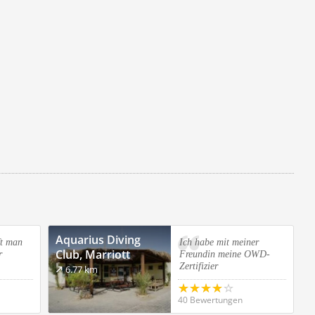
Aquarius Diving
ft man
Ich habe mit meiner
Club, Marriott
r
Freundin meine OWD-
Zertifizier
Beach Resort,
6.77 km
Hurghada
40 Bewertungen