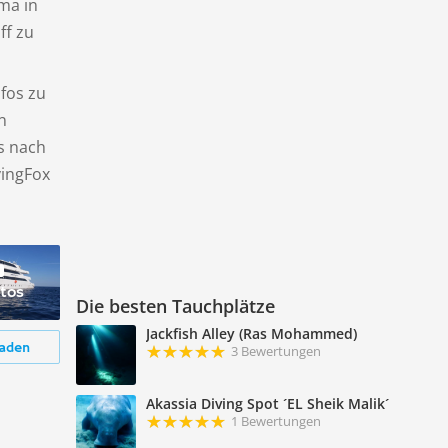
ma in
ff zu
nfos zu
n
is nach
vingFox
tos
Die besten Tauchplätze
Jackfish Alley (Ras Mohammed)
aden
3 Bewertungen
Akassia Diving Spot ´EL Sheik Malik´
1 Bewertungen