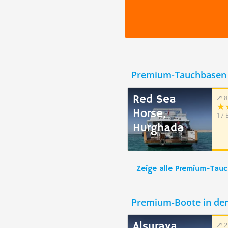
Premium-Tauchbasen 
Red Sea
8
Horse,
17 
Hurghada
Zeige alle Premium-Tau
Premium-Boote in de
Alsuraya
2