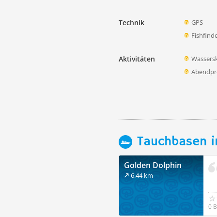
Technik
GPS
Fishfind
Aktivitäten
Wassersk
Abendp
Tauchbasen i
Golden Dolphin
6.44 km
0 