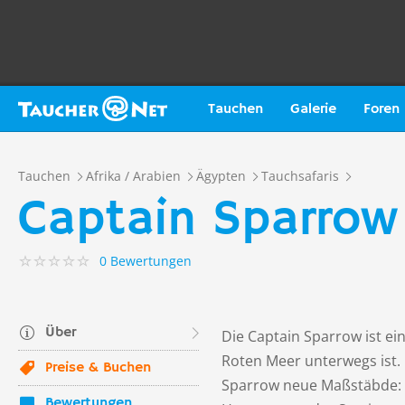
Tauchen
Galerie
Foren
Tauchen
Afrika / Arabien
Ägypten
Tauchsafaris
Captain Sparrow
0 Bewertungen
Über
Die Captain Sparrow ist ei
Roten Meer unterwegs ist. 
Preise & Buchen
Sparrow neue Maßstäbde: E
Bewertungen