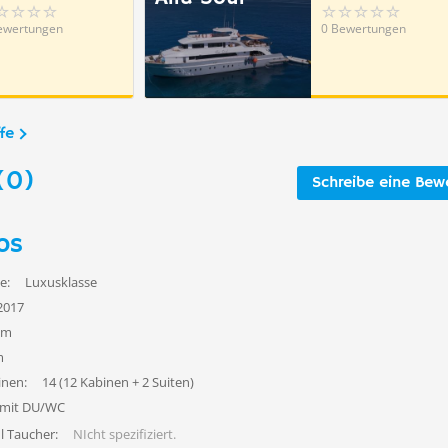
ewertungen
0 Bewertungen
fe
(0)
Schreibe eine Bew
os
e:
Luxusklasse
2017
3m
m
inen:
14 (12 Kabinen + 2 Suiten)
 mit DU/WC
l Taucher:
NIcht spezifiziert.