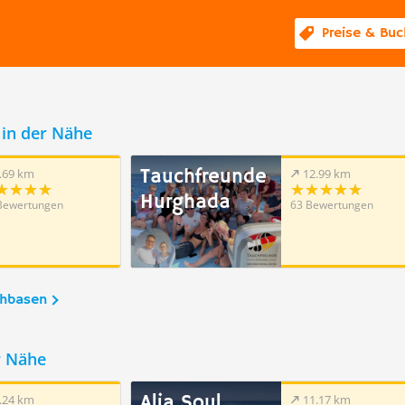
Preise & Bu
in der Nähe
Tauchfreunde
.69 km
12.99 km
Hurghada
Bewertungen
63 Bewertungen
chbasen
r Nähe
Alia Soul
.24 km
11.17 km