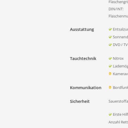
Flaschengr
DIN/INT:
Flaschenmat
Ausstattung
Entsalzu
Sonnend
DVD / TV
Tauchtechnik
Nitrox
Lademögl
Kamerave
Kommunikation
Bordfun
Sicherheit
Sauerstoff
Erste Hi
Anzahl Ret