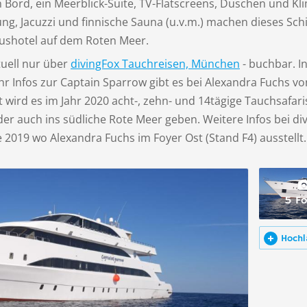
Bord, ein Meerblick-Suite, TV-Flatscreens, Duschen und Kli
ung, Jacuzzi und finnische Sauna (u.v.m.) machen dieses Schi
shotel auf dem Roten Meer.
tuell nur über
divingFox Tauchreisen, München
- buchbar. I
r Infos zur Captain Sparrow gibt es bei Alexandra Fuchs vo
t wird es im Jahr 2020 acht-, zehn- und 14tägige Tauchsafar
er auch ins südliche Rote Meer geben. Weitere Infos bei di
e 2019 wo Alexandra Fuchs im Foyer Ost (Stand F4) ausstellt.
5 Fo
Hochl