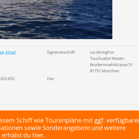
ge
,
Email
Eigneranschrift:
via divingFox
Tauchsafari Reisen
Brudermuehlstrasse 51
81731 München
6323 653
Fax:
esem Schiff wie Tourenpläne mit ggf. verfügbare
rmationen sowie Sonderangebote und weitere
 erhälst du hier.