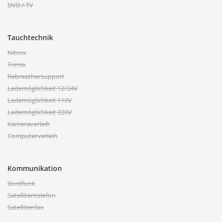
DVD / TV
Tauchtechnik
Nitrox
Trimix
Rebreathersupport
Lademöglichkeit 12/24V
Lademöglichkeit 110V
Lademöglichkeit 220V
Kameraverleih
Computerverleih
Kommunikation
Bordfunk
Satellitentelefon
Satellitenfax