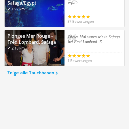
Safaga/Egypt
erfüllt.
1.92 km
87 Bewertungen
Plongee Mer Rouge -
Dieses Mal waren wir in Safaga
Fréd Lombard, Safaga
bei Fred Lombard. E
2.18 km
1 Bewertungen
Zeige alle Tauchbasen