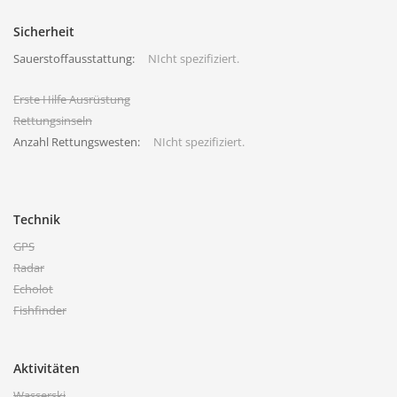
Sicherheit
Sauerstoffausstattung:
NIcht spezifiziert.
Erste Hilfe Ausrüstung
Rettungsinseln
Anzahl Rettungswesten:
NIcht spezifiziert.
Technik
GPS
Radar
Echolot
Fishfinder
Aktivitäten
Wasserski