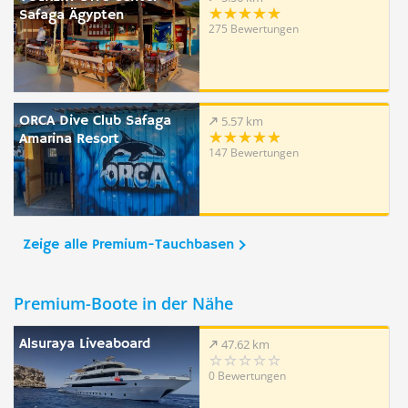
Safaga Ägypten
275 Bewertungen
ORCA Dive Club Safaga
5.57 km
Amarina Resort
147 Bewertungen
Zeige alle Premium-Tauchbasen
Premium-Boote in der Nähe
Alsuraya Liveaboard
47.62 km
0 Bewertungen