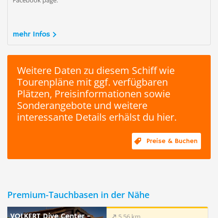
Facebook page:
mehr Infos
Weitere Daten zu diesem Schiff wie
Tourenpläne mit ggf. verfügbaren
Plätzen, Preisinformationen sowie
Sonderangebote und weitere
interessante Details erhälst du hier.
Preise & Buchen
Premium-Tauchbasen in der Nähe
VOLKERT Dive Center -
5.56 km