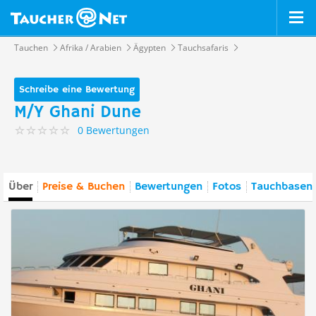
Tauchen
Afrika / Arabien
Ägypten
Tauchsafaris
Schreibe eine Bewertung
M/Y Ghani Dune
0 Bewertungen
Über
Preise & Buchen
Bewertungen
Fotos
Tauchbasen 