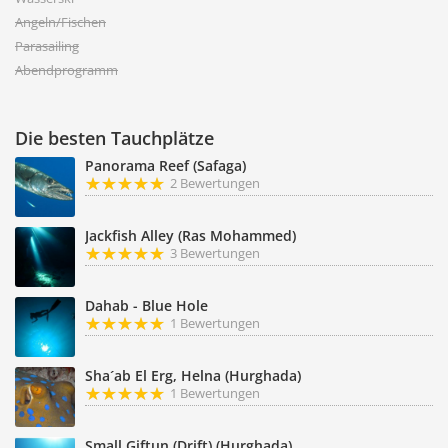
Angeln/Fischen
Parasailing
Abendprogramm
Die besten Tauchplätze
Panorama Reef (Safaga)
2 Bewertungen
Jackfish Alley (Ras Mohammed)
3 Bewertungen
Dahab - Blue Hole
1 Bewertungen
Sha´ab El Erg, Helna (Hurghada)
1 Bewertungen
Small Giftun (Drift) (Hurghada)