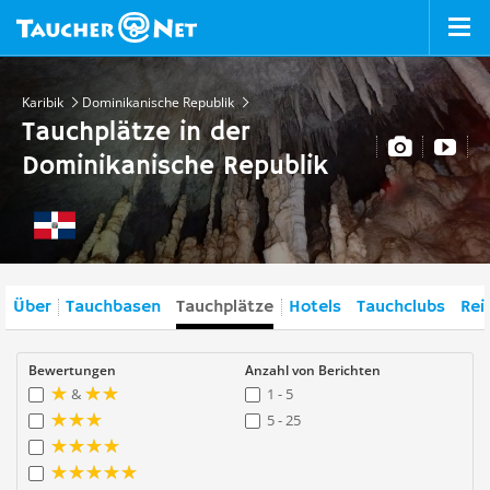
Karibik
Dominikanische Republik
Tauchplätze in der
Dominikanische Republik
Über
Tauchbasen
Tauchplätze
Hotels
Tauchclubs
Rei
Bewertungen
Anzahl von Berichten
&
1 - 5
5 - 25