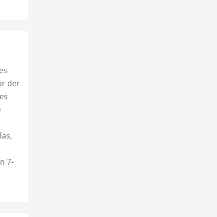
es
r der
des
e
das,
n 7-