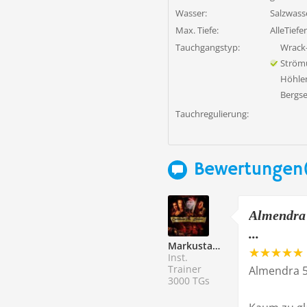
Wasser:
Salzwass
Max. Tiefe:
AlleTiefe
Tauchgangstyp:
Wrack
Ström
Höhle
Bergs
Tauchregulierung:
Bewertungen(
Almendra
...
Markustaucher
Inst.
Trainer
Almendra 5
3000 TGs