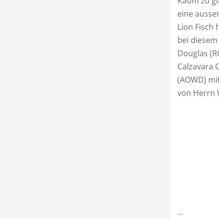
Kaum zu gl
eine ausse
Lion Fisch 
bei diesem 
Douglas (R
Calzavara 
(AOWD) mit 
von Herrn 
...