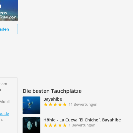
deos
aden
t am
a
Die besten Tauchplätze
Bayahibe
 Mobil
11 Bewertungen
oo.de
n.
Höhle - La Cueva ´El Chicho´, Bayahibe
1 Bewertungen