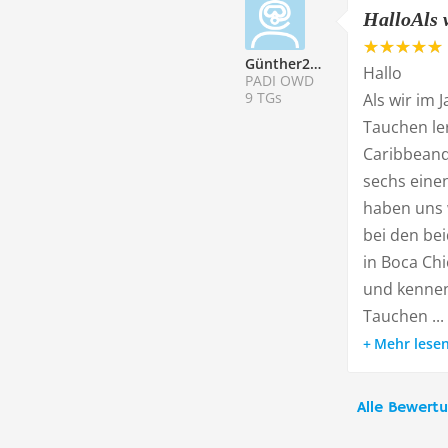
HalloAls 
Günther208039
Hallo
PADI OWD
9 TGs
Als wir im 
Tauchen le
Caribbeandi
sechs eine
haben uns w
bei den be
in Boca Ch
und kennen
Tauchen ...
Mehr lese
Alle Bewert