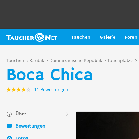
Tauchen
Galerie
Foren
Tauchen
Karibik
Dominikanische Republik
Tauchplätze
Boca Chica
11 Bewertungen
Über
Bewertungen
Fotos