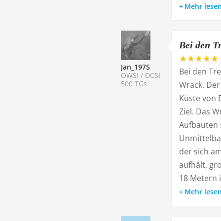
Mehr lese
Bei den Tr
Jan_1975
Bei den Tr
OWSI / DCSI
500 TGs
Wrack. Der
Küste von 
Ziel. Das W
Aufbauten s
Unmittelba
der sich a
aufhält, g
18 Metern i
Mehr lese