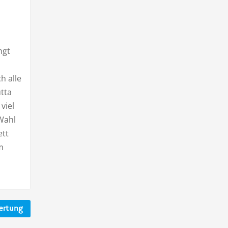
ngt
n
h alle
tta
viel
Wahl
ett
m
ertung