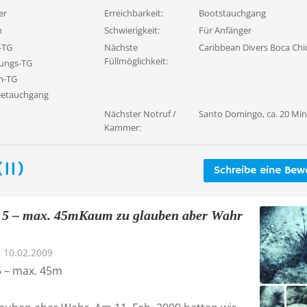
er
Erreichbarkeit:
Bootstauchgang
n
Schwierigkeit:
Für Anfänger
-TG
Nächste
Caribbean Divers Boca Chi
Füllmöglichkeit:
ungs-TG
n-TG
eetauchgang
Nächster Notruf /
Santo Domingo, ca. 20 Min
Kammer:
11)
Schreibe eine Bew
 5 – max. 45mKaum zu glauben aber Wahr
10.02.2009
 – max. 45m