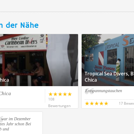
n der Nähe
Tropical Sea Divers, 
hica
Chica
Entspannungstauchen
Chica
108
17 Bewe
Bewertungen
h war im Dezember
ztes Jahr schon Bei
b und