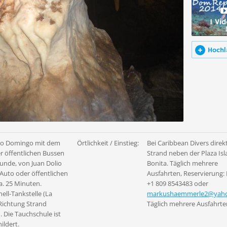
1 Vi
Hochl
to Domingo mit dem
Örtlichkeit / Einstieg:
Bei Caribbean Divers direk
r öffentlichen Bussen
Strand neben der Plaza Isl
tunde, von Juan Dolio
Bonita. Täglich mehrere
Auto oder öffentlichen
Ausfahrten, Reservierung:
a. 25 Minuten.
+1 809 8543483 oder
hell-Tankstelle (La
markushaemmerle2@yah
ichtung Strand
Täglich mehrere Ausfahrte
 Die Tauchschule ist
ildert.