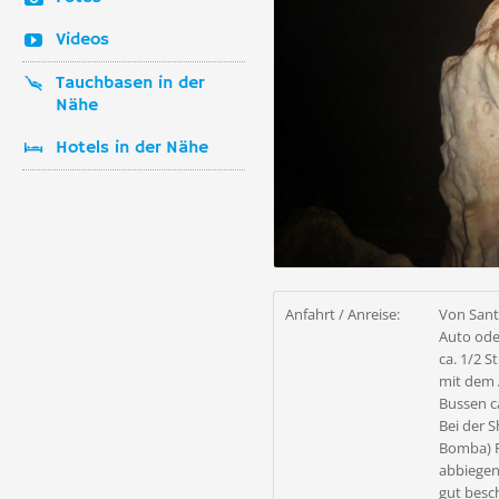
Videos
Tauchbasen in der
Nähe
Hotels in der Nähe
Anfahrt / Anreise:
Von San
Auto ode
ca. 1/2 S
mit dem 
Bussen c
Bei der S
Bomba) R
abbiegen.
gut besch