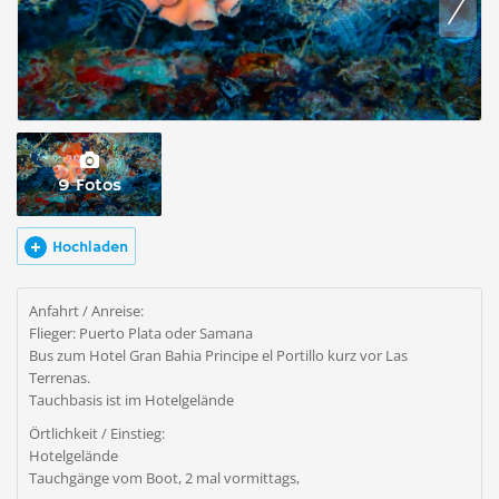
9 Fotos
Hochladen
Anfahrt / Anreise:
Flieger: Puerto Plata oder Samana
Bus zum Hotel Gran Bahia Principe el Portillo kurz vor Las
Terrenas.
Tauchbasis ist im Hotelgelände
Örtlichkeit / Einstieg:
Hotelgelände
Tauchgänge vom Boot, 2 mal vormittags,