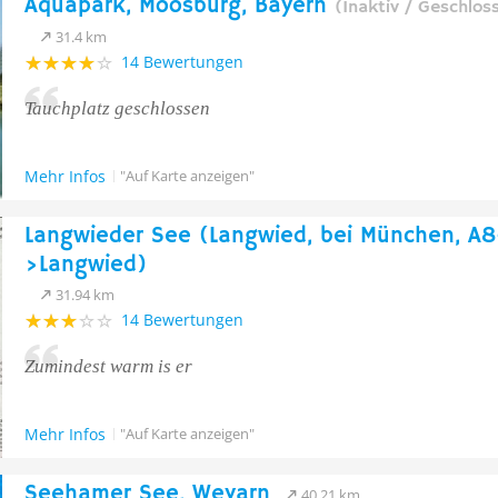
Aquapark, Moosburg, Bayern
(Inaktiv / Geschlos
31.4 km
14 Bewertungen
Tauchplatz geschlossen
Mehr Infos
"Auf Karte anzeigen"
Langwieder See (Langwied, bei München, A8
>Langwied)
31.94 km
14 Bewertungen
Zumindest warm is er
Mehr Infos
"Auf Karte anzeigen"
Seehamer See, Weyarn
40.21 km