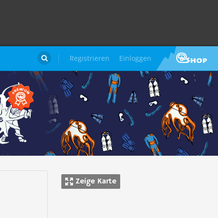
Registrieren
Einloggen

n
Zeige Karte