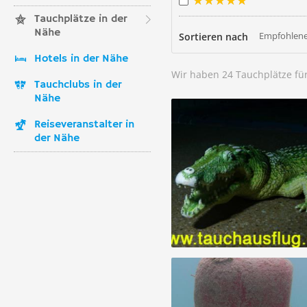
Tauchplätze in der
Nähe
Empfohlene
Sortieren nach
Hotels in der Nähe
Wir haben 24 Tauchplätze fü
Tauchclubs in der
Nähe
Reiseveranstalter in
der Nähe