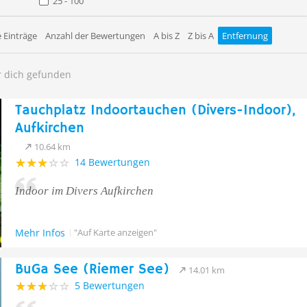
25 - 100
 Einträge
Anzahl der Bewertungen
A bis Z
Z bis A
Entfernung
r dich gefunden
Tauchplatz Indoortauchen (Divers-Indoor),
Aufkirchen
10.64 km
14 Bewertungen
Indoor im Divers Aufkirchen
Mehr Infos
"Auf Karte anzeigen"
BuGa See (Riemer See)
14.01 km
5 Bewertungen