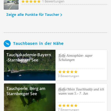
1 Bewertungen
Zeige alle Punkte für Taucher
Tauchbasen in der Nähe
Tauchakademie-Bayern
Tolle Atmosphäre- super
-Starnberger See
Schulungen
3 Bewertungen
Tauchperle, Berg am
Hallo!Mein Tauchbuddy und ich
Starnberger See
waren vom 5.- 7. Jun
7 Bewertungen