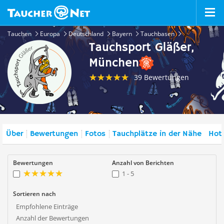
Tauchen
Europa
Deutschland
Bayern
Tauchbasen
Tauchsport Gläßer,
München
39 Bewertungen
Über
Bewertungen
Fotos
Tauchplätze in der Nähe
Hote
Bewertungen
Anzahl von Berichten
1 - 5
Sortieren nach
Empfohlene Einträge
Anzahl der Bewertungen