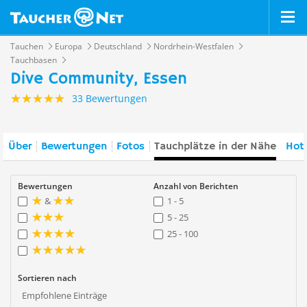
Tauchen
Europa
Deutschland
Nordrhein-Westfalen
Tauchbasen
Dive Community, Essen
33 Bewertungen
Über
Bewertungen
Fotos
Tauchplätze in der Nähe
Hote
Bewertungen
Anzahl von Berichten
&
1 - 5
5 - 25
25 - 100
Sortieren nach
Empfohlene Einträge