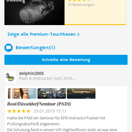
Duisburg
35 Bewertungen
Zeige alle Premium-Tauchbasen
Bewertungen(1)
Schreibe eine Bewertung
delphin2005
Padi A-Instructor (seit 2016...
Boot/Düsseldorf/Seminar (PADI)
29.01.2019 15:11
Hatte bei PADI ein Seminar für EFR-InstructorTrainer mit
Prüfungsabschluß angetreten.
Die Schulung fand in einem VIP-HightecRoom statt, es war eine