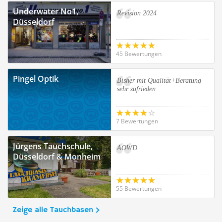
Underwater No1,
Revision 2024
Düsseldorf
45 Bewertungen
Pingel Optik
Bisher mit Qualität+Beratung
sehr zufrieden
7 Bewertungen
Jürgens Tauchschule,
AOWD
Düsseldorf & Monheim
55 Bewertungen
Zeige alle Tauchbasen