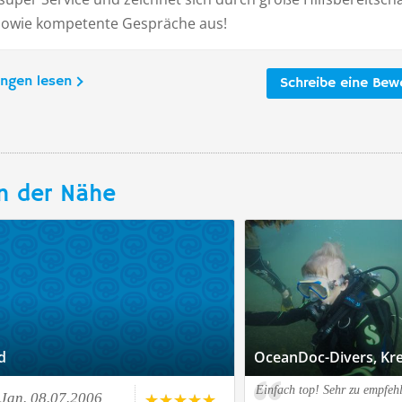
sowie kompetente Gespräche aus!
ungen lesen
Schreibe eine Bew
n der Nähe
d
OceanDoc-Divers, Kre
Einfach top! Sehr zu empfeh
Jan. 08.07.2006