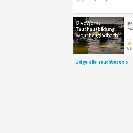
DiveWorks
PA
Tauchausbildung,
tol
Mönchengladbach
8 B
Zeige alle Tauchbasen