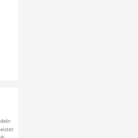
ödeln
eistet
ft