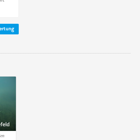
ertung
feld
len