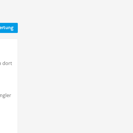
ertung
 dort
Angler