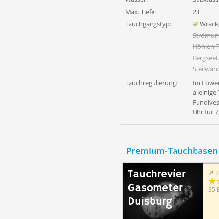
Max. Tiefe:
23
Tauchgangstyp:
Wrack
Strömun
Höhlen-
Bergsee
Steilwan
Tauchregulierung:
Im Löwen
alleinige
Fundives
Uhr für 7
Premium-Tauchbasen 
Tauchrevier
2
Gasometer
35 
Duisburg