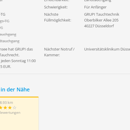
Schwierigkeit:
Für Anfänger
-TG
Nächste
GRUPI Tauchtechnik
Füllmöglichkeit:
Oberbilker Allee 205
gs-TG
40227 Düsseldorf
TG
tauchgang
dtauchgang
see hat GRUPI das
Nächster Notruf /
Universitätsklinikum Düss
 Tauchrecht.
Kammer:
 jeden Sonntag 11:00
,5 EUR.
in der Nähe
8.93 km
Bewertungen