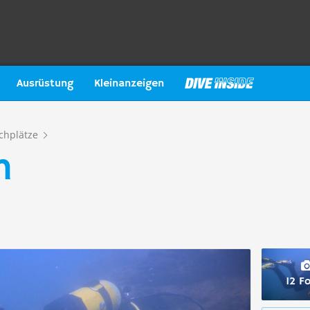
Ausrüstung
Kleinanzeigen
chplätze
h
12 F