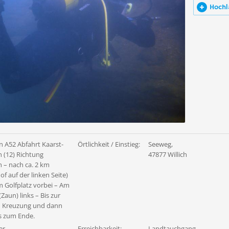
Hochl
 A52 Abfahrt Kaarst-
Örtlichkeit / Einstieg:
Seeweg,
h (12) Richtung
47877 Willich
h – nach ca. 2 km
f auf der linken Seite)
m Golfplatz vorbei – Am
Zaun) links – Bis zur
 Kreuzung und dann
is zum Ende.
er
Erreichbarkeit:
Landtauchgang