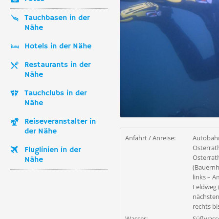
Tauchbasen in der
Nähe
Hotels in der Nähe
Restaurants in der
Nähe
Tauchclubs in der
Nähe
Reiseveranstalter in
der Nähe
Anfahrt / Anreise:
Autobahn
Osterrat
Fluglinien in der
Osterrat
Nähe
(Bauernho
links – A
Feldweg (
nächsten
rechts b
Wasser:
Süßwass