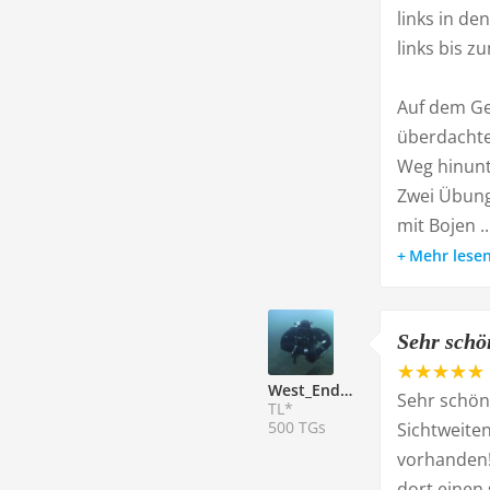
links in d
links bis 
Auf dem Ge
überdachte
Weg hinunt
Zwei Übung
mit Bojen ..
Mehr lese
Sehr schö
West_End_Diver
Sehr schön
TL*
500 TGs
Sichtweite
vorhanden! 
dort einen 