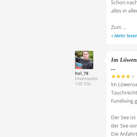
Schon nach
alles in al
Zum ...
Mehr lese
Im Löwens
...
hol_78
Divemaster
139 TGs
Im Löwensee
Tauchrecht.
Fundiving g
Der See ist
der See von
Die Anfahrt