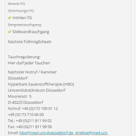
Wrack-TG
Strömungs-TG
Höhlen-TG
Bergseetauchgang
Steilwandtauchgang
Nächste Füllmöglichkeit:
Tauchregulierung:
Hier darf jeder Tauchen
Nächster Notruf / Kammer:
Düsseldorf
Hyperbare Sauerstofftherapie (HBO)
Universitätsklinikum Düsseldorf
Moorenstr. 5
D-40225 Düsseldorf
Notruf: +49 (0)172 109 91 12
+49 (0)173 710 66 00
Tel.: +49 (0)211 811 99 02
Fax: +49 (0)211 811 99 06
Email:
hbo@med.uni-duesseldorf.de
,
strelow@med.uni-