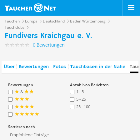
Tauchen
Europa
Deutschland
Baden Württemberg
Tauchclubs
Fundivers Kraichgau e. V.
0 Bewertungen
Über
Bewertungen
Fotos
Tauchbasen in der Nähe
Tauc
Bewertungen
Anzahl von Berichten
&
1 - 5
5 - 25
25 - 100
Sortieren nach
Empfohlene Einträge